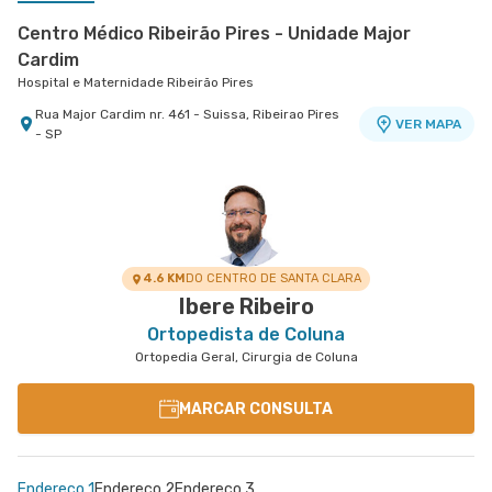
Centro Médico Ribeirão Pires - Unidade Major
Cardim
Hospital e Maternidade Ribeirão Pires
Rua Major Cardim nr. 461 - Suissa, Ribeirao Pires
VER MAPA
- SP
Centro Médico Brasil Santo André - Unidade José
Centro Médico Angiocorpore
São Bernardo - Angiocorpore
de Melo
Hospital Brasil Santo André
Rua Tocantins nr. 70 Cj 01,03,04 e 06 - Gonzaga,
VER MAPA
Santos - SP
Rua Jose de Melo nr. 180 - Vila Dora, Santo Andre
VER MAPA
- SP
4.6 KM
DO CENTRO DE SANTA CLARA
Ibere Ribeiro
Ortopedista de Coluna
Ortopedia Geral, Cirurgia de Coluna
MARCAR CONSULTA
Endereço 1
Endereço 2
Endereço 3