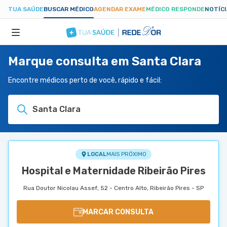
TUA SAÚDE
BUSCAR MÉDICO
AGENDAR EXAME
MÉDICO RESPONDE
NOTÍC
Marque consulta em Santa Clara
ESPECIALIDADES
Encontre médicos perto de você, rápido e fácil:
HOSPITAIS
Santa Clara
TUASAUDE.COM
LOCAL
MAIS PRÓXIMO
Hospital e Maternidade Ribeirão Pires
Rua Doutor Nicolau Assef, 52 - Centro Alto, Ribeirão Pires - SP
MARCAR CONSULTA