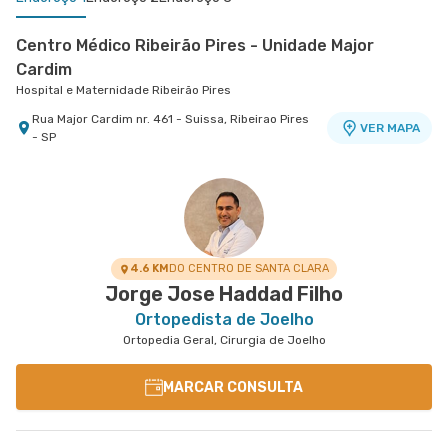
Centro Médico Ribeirão Pires - Unidade Major
Cardim
Hospital e Maternidade Ribeirão Pires
Rua Major Cardim nr. 461 - Suissa, Ribeirao Pires
VER MAPA
- SP
Centro Médico Ifor - Unidade Américo Brasiliense
Ifor - Clinica de Fraturas Uniort
Hospital Ifor
Ifor - Clínica de Fraturas Uniort
Rua Americo Brasiliense nr. 596 - Centro, Sao
Rua Henrique Martins nr. 521 - Jardim Paulista,
VER MAPA
VER MAPA
Bernardo do Campo - SP
Sao Paulo - SP
4.6 KM
DO CENTRO DE SANTA CLARA
Jorge Jose Haddad Filho
Ortopedista de Joelho
Ortopedia Geral, Cirurgia de Joelho
MARCAR CONSULTA