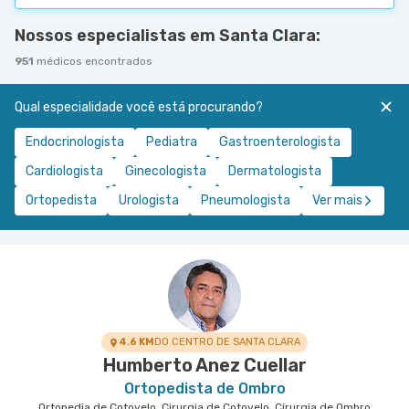
Nossos especialistas em Santa Clara:
951
médicos encontrados
Qual especialidade você está procurando?
Endocrinologista
Pediatra
Gastroenterologista
Cardiologista
Ginecologista
Dermatologista
Ortopedista
Urologista
Pneumologista
Ver mais
4.6 KM
DO CENTRO DE SANTA CLARA
Humberto Anez Cuellar
Ortopedista de Ombro
Ortopedia de Cotovelo, Cirurgia de Cotovelo, Cirurgia de Ombro