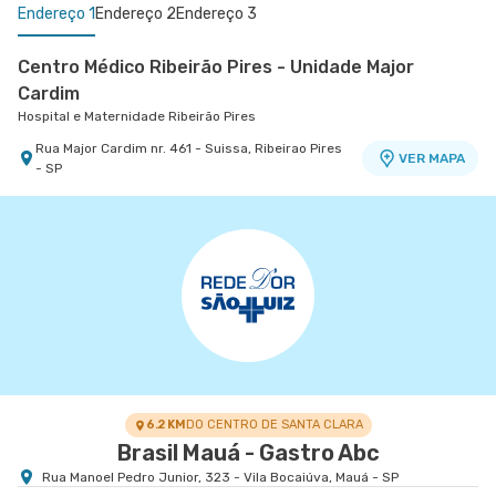
Endereço 1
Endereço 2
Endereço 3
Centro Médico Ribeirão Pires - Unidade Major
Cardim
Hospital e Maternidade Ribeirão Pires
Rua Major Cardim nr. 461 - Suissa, Ribeirao Pires
VER MAPA
- SP
Centro Medico Domo Ifor - Unidade Domo
Centro Médico São Luiz São Caetano - Unidade
Hospital Ifor
Walter Figueira
Hospital e Maternidade São Luiz São Caetano
Rua Jose Versolato nr. 101 Centro Médico Domo -
VER MAPA
Bloco A - Centro, Sao Bernardo do Campo - SP
Rua Walter Figueira nr. S/N 9° Andar - Ceramica,
VER MAPA
Sao Caetano do Sul - SP
6.2 KM
DO CENTRO DE SANTA CLARA
Brasil Mauá - Gastro Abc
Rua Manoel Pedro Junior, 323 - Vila Bocaiúva, Mauá - SP