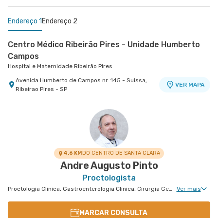
Endereço 1
Endereço 2
Centro Médico Ribeirão Pires - Unidade Humberto
Campos
Hospital e Maternidade Ribeirão Pires
Avenida Humberto de Campos nr. 145 - Suissa,
VER MAPA
Ribeirao Pires - SP
Centro Médico Anchieta
Hospital São Luiz São Bernardo
Rua Frei Gaspar nr. 941 - Centro, Sao Bernardo
VER MAPA
do Campo - SP
4.6 KM
DO CENTRO DE SANTA CLARA
Andre Augusto Pinto
Proctologista
Proctologia Clinica, Gastroenterologia Clinica, Cirurgia Geral, Cirurgia Bariátrica, Cirurgia do Aparelho Digestivo, Cirurgia Oncológica
Ver mais
MARCAR CONSULTA