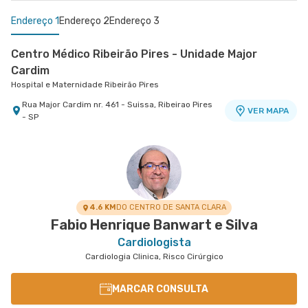
Endereço 1
Endereço 2
Endereço 3
Centro Médico Ribeirão Pires - Unidade Major
Cardim
Hospital e Maternidade Ribeirão Pires
Rua Major Cardim nr. 461 - Suissa, Ribeirao Pires
VER MAPA
- SP
Centro Médico Brasil Mauá - Unidade Martim Afonso
Centro Médico São Bernardo - Unidade Álvaro
Hospital Brasil Mauá
Guimarães
Hospital São Luiz São Bernardo
Rua Martim Afonso nr. 114 - Vila Bocaina, Maua -
VER MAPA
SP
Avenida Alvaro Guimaraes nr. 3033 - Assuncao,
VER MAPA
Sao Bernardo do Campo - SP
4.6 KM
DO CENTRO DE SANTA CLARA
Fabio Henrique Banwart e Silva
Cardiologista
Cardiologia Clinica, Risco Cirúrgico
MARCAR CONSULTA