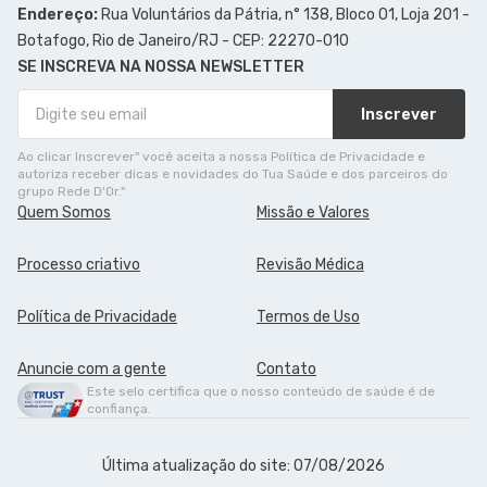
Endereço:
Rua Voluntários da Pátria, n° 138, Bloco 01, Loja 201 -
Botafogo, Rio de Janeiro/RJ - CEP: 22270-010
SE INSCREVA NA NOSSA NEWSLETTER
Inscrever
Ao clicar Inscrever" você aceita a nossa Política de Privacidade e
autoriza receber dicas e novidades do Tua Saúde e dos parceiros do
grupo Rede D'Or."
Quem Somos
Missão e Valores
Processo criativo
Revisão Médica
Política de Privacidade
Termos de Uso
Anuncie com a gente
Contato
Este selo certifica que o nosso conteúdo de saúde é de
confiança.
Última atualização do site: 07/08/2026