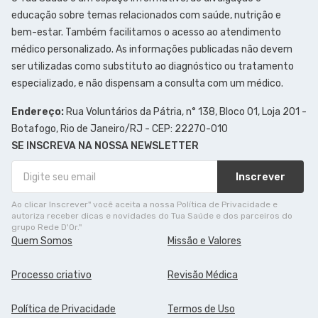
educação sobre temas relacionados com saúde, nutrição e
bem-estar. Também facilitamos o acesso ao atendimento
médico personalizado. As informações publicadas não devem
ser utilizadas como substituto ao diagnóstico ou tratamento
especializado, e não dispensam a consulta com um médico.
Endereço:
Rua Voluntários da Pátria, n° 138, Bloco 01, Loja 201 -
Botafogo, Rio de Janeiro/RJ - CEP: 22270-010
SE INSCREVA NA NOSSA NEWSLETTER
Inscrever
Ao clicar Inscrever" você aceita a nossa Política de Privacidade e
autoriza receber dicas e novidades do Tua Saúde e dos parceiros do
grupo Rede D'Or."
Quem Somos
Missão e Valores
Processo criativo
Revisão Médica
Política de Privacidade
Termos de Uso