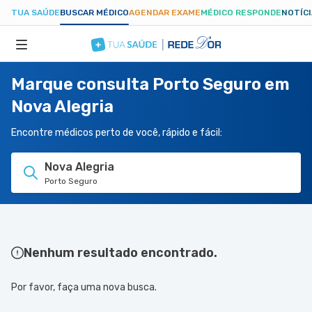
TUA SAÚDE
BUSCAR MÉDICO
AGENDAR EXAME
MÉDICO RESPONDE
NOTÍC
Marque consulta Porto Seguro em
ESPECIALIDADES
Nova Alegria
HOSPITAIS
Encontre médicos perto de você, rápido e fácil:
Nova Alegria
TUASAUDE.COM
Porto Seguro
Nenhum resultado encontrado.
Por favor, faça uma nova busca.