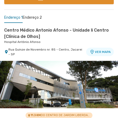
Endereço 1
Endereço 2
Centro Médico Antonio Afonso - Unidade Ii Centro
[Clínica de Olhos]
Hospital Antônio Afonso
Rua Quinze de Novembro nr. 85 - Centro, Jacarei
VER MAPA
- SP
Centro Médico Vivalle - Unidade Carlos Maria
Auricchio
Centro Médico Vivalle
Rua Carlos Maria Auricchio nr. 70 - Jardim
VER MAPA
Aquarius, Sao Jose Dos Campos - SP
11.3 KM
DO CENTRO DE JARDIM LIBERDADE