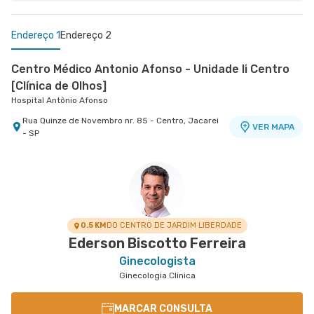
Endereço 1
Endereço 2
Centro Médico Antonio Afonso - Unidade Ii Centro
[Clínica de Olhos]
Hospital Antônio Afonso
Rua Quinze de Novembro nr. 85 - Centro, Jacarei
VER MAPA
- SP
Centro Médico Vivalle - Unidade Carlos Maria
Auricchio
Centro Médico Vivalle
Rua Carlos Maria Auricchio nr. 70 - Jardim
VER MAPA
Aquarius, Sao Jose Dos Campos - SP
0.5 KM
DO CENTRO DE JARDIM LIBERDADE
Ederson Biscotto Ferreira
Ginecologista
Ginecologia Clinica
MARCAR CONSULTA