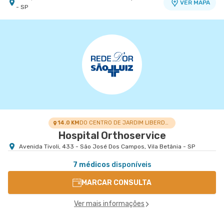
VER MAPA
- SP
Centro Médico Vivalle - Unidade Carlos Maria
Centro Médico São Luiz Campinas
Hospital e Maternidade São Luiz Campinas
Auricchio
Centro Médico Vivalle
Avenida Andrade Neves nr. 863 - Centro,
VER MAPA
Campinas - SP
Rua Carlos Maria Auricchio nr. 70 - Jardim
VER MAPA
Aquarius, Sao Jose Dos Campos - SP
14.0 KM
DO CENTRO DE JARDIM LIBERDADE
Hospital Orthoservice
Avenida Tivoli, 433 - São José Dos Campos, Vila Betânia - SP
7 médicos
disponíveis
MARCAR CONSULTA
Ver mais informações