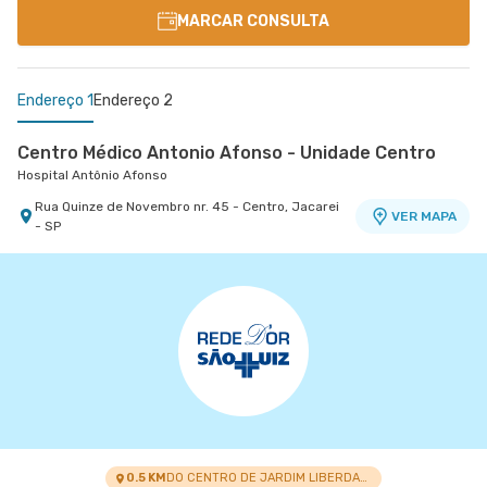
MARCAR CONSULTA
Endereço 1
Endereço 2
Centro Médico Antonio Afonso - Unidade Centro
Hospital Antônio Afonso
Rua Quinze de Novembro nr. 45 - Centro, Jacarei
VER MAPA
- SP
Centro Médico Vivalle - Unidade Carlos Maria
Auricchio
Centro Médico Vivalle
Rua Carlos Maria Auricchio nr. 70 - Jardim
VER MAPA
Aquarius, Sao Jose Dos Campos - SP
0.5 KM
DO CENTRO DE JARDIM LIBERDADE