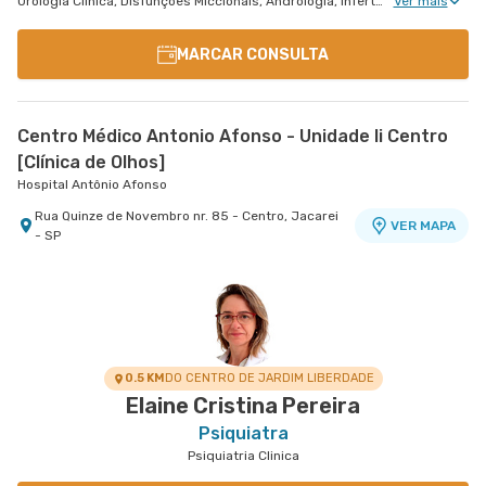
Urologia Clinica, Disfunções Miccionais, Andrologia, Infertilidade Masculina, Urologia Oncológica
Ver mais
MARCAR CONSULTA
Centro Médico Antonio Afonso - Unidade Ii Centro
[Clínica de Olhos]
Hospital Antônio Afonso
Rua Quinze de Novembro nr. 85 - Centro, Jacarei
VER MAPA
- SP
0.5 KM
DO CENTRO DE JARDIM LIBERDADE
Elaine Cristina Pereira
Psiquiatra
Psiquiatria Clinica