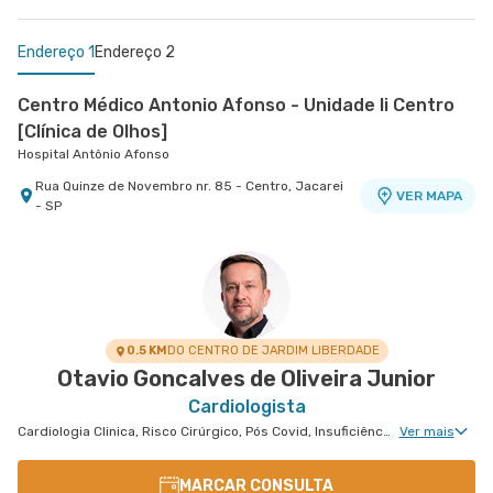
Endereço 1
Endereço 2
Centro Médico Antonio Afonso - Unidade Ii Centro
[Clínica de Olhos]
Hospital Antônio Afonso
Rua Quinze de Novembro nr. 85 - Centro, Jacarei
VER MAPA
- SP
Centro Médico Vivalle - Unidade Carlos Maria
Auricchio
Centro Médico Vivalle
Rua Carlos Maria Auricchio nr. 70 - Jardim
VER MAPA
Aquarius, Sao Jose Dos Campos - SP
0.5 KM
DO CENTRO DE JARDIM LIBERDADE
Otavio Goncalves de Oliveira Junior
Cardiologista
Cardiologia Clinica, Risco Cirúrgico, Pós Covid, Insuficiência Cardíaca e Transplante, Hipertensão Arterial Refratária, Doença Coronariana
Ver mais
MARCAR CONSULTA