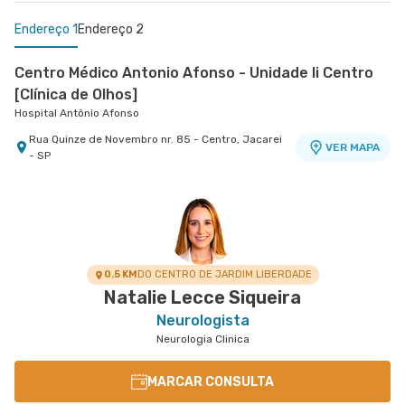
Endereço 1
Endereço 2
Centro Médico Antonio Afonso - Unidade Ii Centro
[Clínica de Olhos]
Hospital Antônio Afonso
Rua Quinze de Novembro nr. 85 - Centro, Jacarei
VER MAPA
- SP
Centro Médico Vivalle - Unidade Carlos Maria
Auricchio
Centro Médico Vivalle
Rua Carlos Maria Auricchio nr. 70 - Jardim
VER MAPA
Aquarius, Sao Jose Dos Campos - SP
0.5 KM
DO CENTRO DE JARDIM LIBERDADE
Natalie Lecce Siqueira
Neurologista
Neurologia Clinica
MARCAR CONSULTA