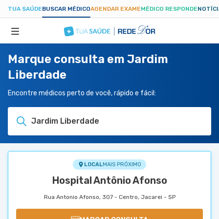
TUA SAÚDE
BUSCAR MÉDICO
AGENDAR EXAME
MÉDICO RESPONDE
NOTÍC
Marque consulta em Jardim
ESPECIALIDADES
Liberdade
HOSPITAIS
Encontre médicos perto de você, rápido e fácil:
Jardim Liberdade
TUASAUDE.COM
LOCAL
MAIS PRÓXIMO
Hospital Antônio Afonso
Rua Antonio Afonso, 307 - Centro, Jacarei - SP