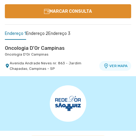
MARCAR CONSULTA
Endereço 1
Endereço 2
Endereço 3
Oncologia D'Or Campinas
Oncologia D'Or Campinas
Avenida Andrade Neves nr. 863 - Jardim
VER MAPA
Chapadao, Campinas - SP
Oncostar
Oncologia D'Or Itaim
Oncostar
Oncologia D'Or Itaim
Avenida Presidente Juscelino Kubitschek nr. 180
Rua Doutor Alceu de Campos Rodrigues nr. 46 5°
VER MAPA
5º Andar - Itaim Bibi, Sao Paulo - SP
Andar - Edifício Visioner - Vila Nova Conceicao,
VER MAPA
Sao Paulo - SP