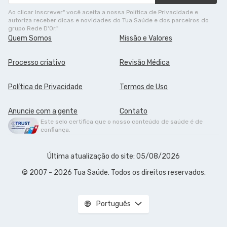
Ao clicar Inscrever" você aceita a nossa Política de Privacidade e
autoriza receber dicas e novidades do Tua Saúde e dos parceiros do
grupo Rede D'Or."
Quem Somos
Missão e Valores
Processo criativo
Revisão Médica
Política de Privacidade
Termos de Uso
Anuncie com a gente
Contato
Este selo certifica que o nosso conteúdo de saúde é de
confiança.
Última atualização do site: 05/08/2026
© 2007 - 2026 Tua Saúde. Todos os direitos reservados.
Português