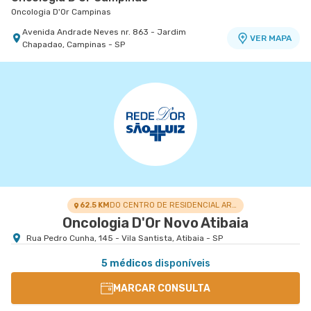
Oncologia D'Or Campinas
Avenida Andrade Neves nr. 863 - Jardim
VER MAPA
Chapadao, Campinas - SP
Oncologia D'Or Itaim
Oncologia D'Or Itaim
Rua Doutor Alceu de Campos Rodrigues nr. 46 5°
Andar - Edifício Visioner - Vila Nova Conceicao,
VER MAPA
Sao Paulo - SP
62.5 KM
DO CENTRO DE RESIDENCIAL ARUANÃ
Oncologia D'Or Novo Atibaia
Rua Pedro Cunha, 145 - Vila Santista, Atibaia - SP
5 médicos
disponíveis
MARCAR CONSULTA