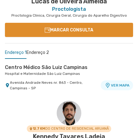
Lucas de Oliveira Almeida
Proctologista
Proctologia Clinica, Cirurgia Geral, Cirurgia do Aparelho Digestivo
MARCAR CONSULTA
Endereço 1
Endereço 2
Centro Médico São Luiz Campinas
Hospital e Maternidade São Luiz Campinas
Avenida Andrade Neves nr. 863 - Centro,
VER MAPA
Campinas - SP
Centro Médico Central Novo Atibaia
Hospital Novo Atibaia
Rua Pedro Cunha nr. 145 Ambulatório Externo
VER MAPA
Chácara - Vila Santista, Atibaia - SP
12.7 KM
DO CENTRO DE RESIDENCIAL ARUANÃ
Kennedy Tavares Ladeia