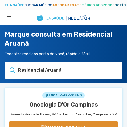
TUA SAÚDE
BUSCAR MÉDICO
AGENDAR EXAME
MÉDICO RESPONDE
NOTÍC
Marque consulta em Residencial
ESPECIALIDADES
Aruanã
HOSPITAIS
Encontre médicos perto de você, rápido e fácil:
Residencial Aruanã
TUASAUDE.COM
LOCAL
MAIS PRÓXIMO
Oncologia D'Or Campinas
Avenida Andrade Neves, 863 - Jardim Chapadão, Campinas - SP