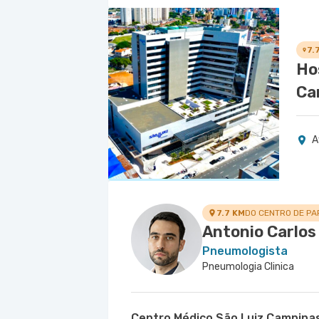
7.
Ho
Ca
A
7.7 KM
DO CENTRO DE PA
Antonio Carlos
Pneumologista
Pneumologia Clinica
Centro Médico São Luiz Campina