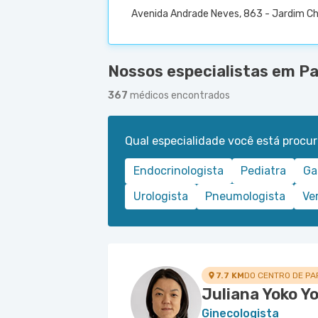
Avenida Andrade Neves, 863 - Jardim C
Nossos especialistas em P
367
médicos encontrados
Qual especialidade você está procu
Endocrinologista
Pediatra
Ga
Urologista
Pneumologista
Ve
7.7 KM
DO CENTRO DE PA
Juliana Yoko Y
Ginecologista