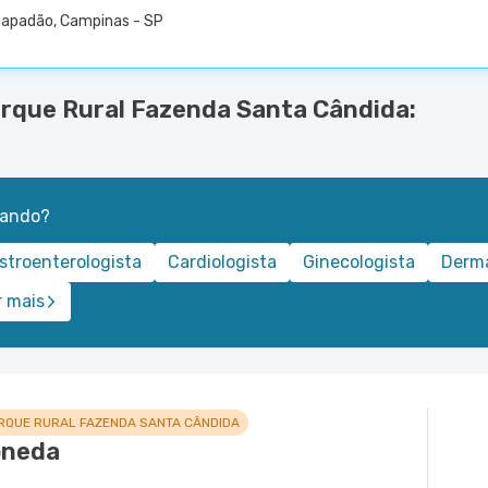
hapadão, Campinas - SP
arque Rural Fazenda Santa Cândida:
rando?
stroenterologista
Cardiologista
Ginecologista
Derma
r mais
RQUE RURAL FAZENDA SANTA CÂNDIDA
oneda