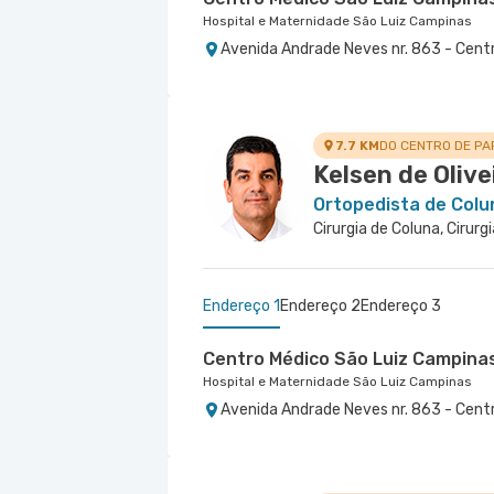
Hospital e Maternidade São Luiz Campinas
Avenida Andrade Neves nr. 863 - Cent
7.7 KM
DO CENTRO DE PA
Kelsen de Olive
Ortopedista de Colu
Cirurgia de Coluna, Cirurg
Endereço 1
Endereço 2
Endereço 3
Centro Médico São Luiz Campina
Hospital e Maternidade São Luiz Campinas
Avenida Andrade Neves nr. 863 - Cent
Centro Médico São Luiz Morumbi
São Caetano - Otur Ortopedia e F
Hospital São Luiz Morumbi
São Caetano - Otur Ortopedia e Fisioterapia
Rua Engenheiro Oscar Americano nr. 10
Avenida Joao Ramalho nr. 538 - Vila 