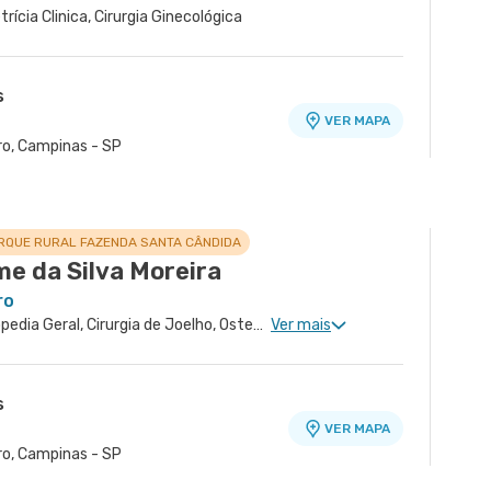
trícia Clinica, Cirurgia Ginecológica
s
VER MAPA
ro, Campinas - SP
RQUE RURAL FAZENDA SANTA CÂNDIDA
me da Silva Moreira
ro
Ortopedia de Joelho, Ortopedia Geral, Cirurgia de Joelho, Osteoporose, Medicina Esportiva Clinica, Cirurgia de Ombro
Ver mais
s
VER MAPA
ro, Campinas - SP