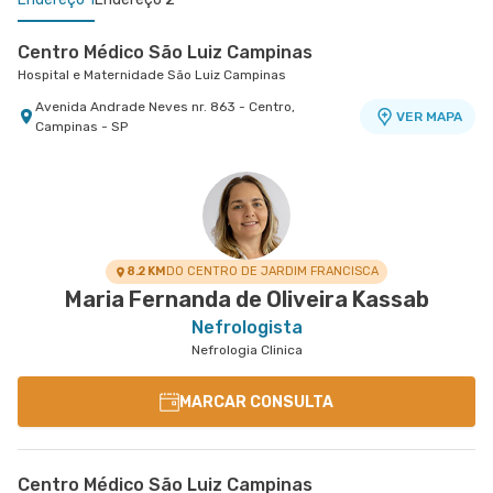
Centro Médico São Luiz Campinas
Hospital e Maternidade São Luiz Campinas
Avenida Andrade Neves nr. 863 - Centro,
VER MAPA
Campinas - SP
Centro Médico Central Novo Atibaia
Hospital Novo Atibaia
Rua Pedro Cunha nr. 145 Ambulatório Externo
VER MAPA
Chácara - Vila Santista, Atibaia - SP
8.2 KM
DO CENTRO DE JARDIM FRANCISCA
Maria Fernanda de Oliveira Kassab
Nefrologista
Nefrologia Clinica
MARCAR CONSULTA
Centro Médico São Luiz Campinas