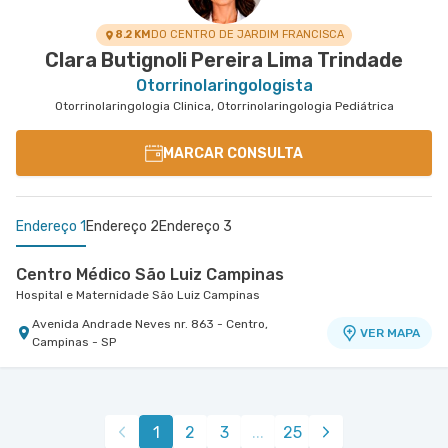
8.2 KM
DO CENTRO DE JARDIM FRANCISCA
Clara Butignoli Pereira Lima Trindade
Otorrinolaringologista
Otorrinolaringologia Clinica, Otorrinolaringologia Pediátrica
MARCAR CONSULTA
Endereço 1
Endereço 2
Endereço 3
Centro Médico São Luiz Campinas
Hospital e Maternidade São Luiz Campinas
Avenida Andrade Neves nr. 863 - Centro,
VER MAPA
Campinas - SP
Centro Médico São Luiz Alphaville
Centro Médico Virgínia - Osasco
Hospital São Luiz Alphaville
Hospital São Luiz Osasco
Avenida Marcos Penteado de Ulhoa Rodrigues nr.
Rua Virginia Crivilari nr. 334 - Centro, Osasco -
VER MAPA
1
2
3
...
25
939 Edificio Jatobá - Torre Ii 1° Andar - Tambore,
SP
VER MAPA