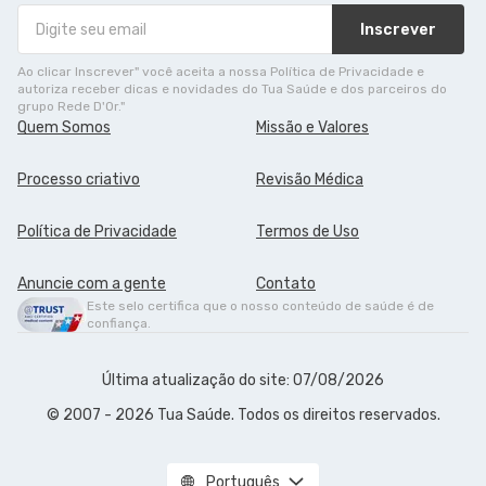
Inscrever
Ao clicar Inscrever" você aceita a nossa Política de Privacidade e
autoriza receber dicas e novidades do Tua Saúde e dos parceiros do
grupo Rede D'Or."
Quem Somos
Missão e Valores
Processo criativo
Revisão Médica
Política de Privacidade
Termos de Uso
Anuncie com a gente
Contato
Este selo certifica que o nosso conteúdo de saúde é de
confiança.
Última atualização do site: 07/08/2026
© 2007 - 2026 Tua Saúde. Todos os direitos reservados.
Português