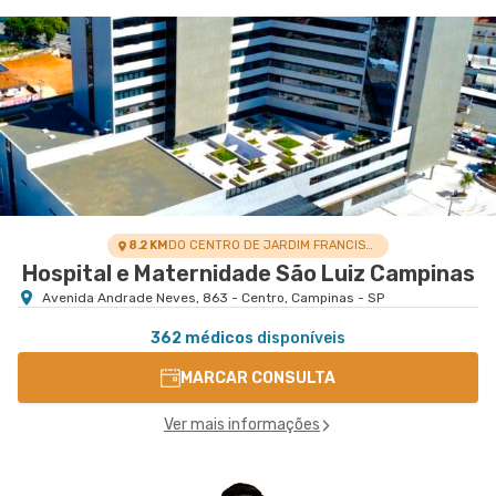
Centro Médico São Luiz Itaim - Unidade Healthplace
Hospital São Luiz Itaim
Rua Doutor Alceu de Campos Rodrigues nr. 229
Conj. 807 8º Andar - Vila Nova Conceicao, Sao
VER MAPA
Paulo - SP
8.2 KM
DO CENTRO DE JARDIM FRANCISCA
Hospital e Maternidade São Luiz Campinas
Avenida Andrade Neves, 863 - Centro, Campinas - SP
362 médicos
disponíveis
MARCAR CONSULTA
Ver mais informações