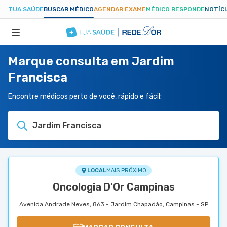
TUA SAÚDE
BUSCAR MÉDICO
AGENDAR EXAME
MÉDICO RESPONDE
NOTÍC
Marque consulta em Jardim
ESPECIALIDADES
Francisca
HOSPITAIS
Encontre médicos perto de você, rápido e fácil:
Jardim Francisca
TUASAUDE.COM
LOCAL
MAIS PRÓXIMO
Oncologia D'Or Campinas
Avenida Andrade Neves, 863 - Jardim Chapadão, Campinas - SP