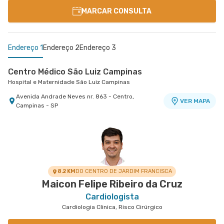
MARCAR CONSULTA
Endereço 1
Endereço 2
Endereço 3
Centro Médico São Luiz Campinas
Hospital e Maternidade São Luiz Campinas
Avenida Andrade Neves nr. 863 - Centro,
VER MAPA
Campinas - SP
Cemed Dionísia
Centro Médico Central Sul
Hospital São Luiz Osasco
Hospital Central Sul
Avenida Dionysia Alves Barreto nr. 678 - Vila
Estrada de Itapecerica nr. 4617 - Capao
VER MAPA
VER MAPA
Osasco, Osasco - SP
Redondo, Sao Paulo - SP
8.2 KM
DO CENTRO DE JARDIM FRANCISCA
Maicon Felipe Ribeiro da Cruz
Cardiologista
Cardiologia Clinica, Risco Cirúrgico