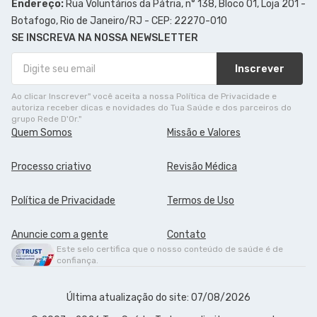
Endereço:
Rua Voluntários da Pátria, n° 138, Bloco 01, Loja 201 -
Botafogo, Rio de Janeiro/RJ - CEP: 22270-010
SE INSCREVA NA NOSSA NEWSLETTER
Inscrever
Ao clicar Inscrever" você aceita a nossa Política de Privacidade e
autoriza receber dicas e novidades do Tua Saúde e dos parceiros do
grupo Rede D'Or."
Quem Somos
Missão e Valores
Processo criativo
Revisão Médica
Política de Privacidade
Termos de Uso
Anuncie com a gente
Contato
Este selo certifica que o nosso conteúdo de saúde é de
confiança.
Última atualização do site: 07/08/2026