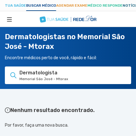
TUA SAÚDE
BUSCAR MÉDICO
AGENDAR EXAME
MÉDICO RESPONDE
NOTÍC
Dermatologistas no Memorial São
ESPECIALIDADES
José - Mtorax
HOSPITAIS
Encontre médicos perto de você, rápido e fácil:
Dermatologista
TUASAUDE.COM
Memorial São José - Mtorax
Nenhum resultado encontrado.
Por favor, faça uma nova busca.