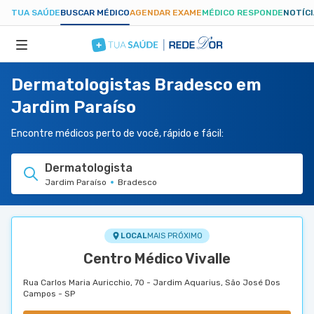
TUA SAÚDE
BUSCAR MÉDICO
AGENDAR EXAME
MÉDICO RESPONDE
NOTÍC
Dermatologistas Bradesco em
ESPECIALIDADES
Jardim Paraíso
HOSPITAIS
Encontre médicos perto de você, rápido e fácil:
Dermatologista
TUASAUDE.COM
Jardim Paraíso
Bradesco
LOCAL
MAIS PRÓXIMO
Centro Médico Vivalle
Rua Carlos Maria Auricchio, 70 - Jardim Aquarius, São José Dos
Campos - SP