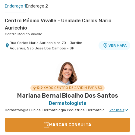
Endereço 1
Endereço 2
Centro Médico Vivalle - Unidade Carlos Maria
Auricchio
Centro Médico Vivalle
Rua Carlos Maria Auricchio nr. 70 - Jardim
VER MAPA
Aquarius, Sao Jose Dos Campos - SP
Centro Médico Antonio Afonso - Unidade Ii Centro
[Clínica de Olhos]
Hospital Antônio Afonso
Rua Quinze de Novembro nr. 85 - Centro, Jacarei
VER MAPA
- SP
12.9 KM
DO CENTRO DE JARDIM PARAÍSO
Mariana Bernal Bicalho Dos Santos
Dermatologista
Dermatologia Clinica, Dermatologia Pediátrica, Dermatologia de Tratamento de Hidradenite, Dermatologia Tratamento de Dermatite Atópica, Dermatologia de Tratamento de Psoríase, Dermatologiatratamento de Urticária Crônica
Ver mais
MARCAR CONSULTA