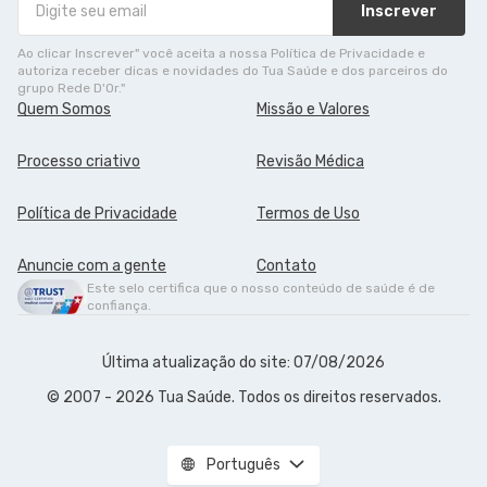
Inscrever
Ao clicar Inscrever" você aceita a nossa Política de Privacidade e
autoriza receber dicas e novidades do Tua Saúde e dos parceiros do
grupo Rede D'Or."
Quem Somos
Missão e Valores
Processo criativo
Revisão Médica
Política de Privacidade
Termos de Uso
Anuncie com a gente
Contato
Este selo certifica que o nosso conteúdo de saúde é de
confiança.
Última atualização do site: 07/08/2026
© 2007 - 2026 Tua Saúde. Todos os direitos reservados.
Português