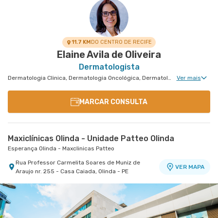
Rua Das Fronteiras nr. 127 Centro Médico I - Boa
Rua Professor Carmelita Soares de Muniz de
Avenida Doutor Jose Augusto Moreira nr. 751 -
VER MAPA
VER MAPA
VER MAPA
Vista, Recife - PE
Araujo nr. 255 - Casa Caiada, Olinda - PE
Casa Caiada, Olinda - PE
11.7 KM
DO CENTRO DE RECIFE
Elaine Avila de Oliveira
Dermatologista
Dermatologia Clinica, Dermatologia Oncológica, Dermatologia Pediátrica, Dermatologia de Tratamento de Psoríase, Dermatologia Tratamento de Dermatite Atópica, Dermatologiatratamento de Urticária Crônica, Dermatologia de Tratamento de Hidradenite
Ver mais
MARCAR CONSULTA
Maxiclínicas Olinda - Unidade Patteo Olinda
Esperança Olinda - Maxclinicas Patteo
Rua Professor Carmelita Soares de Muniz de
VER MAPA
Araujo nr. 255 - Casa Caiada, Olinda - PE