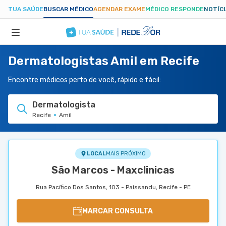
TUA SAÚDE
BUSCAR MÉDICO
AGENDAR EXAME
MÉDICO RESPONDE
NOTÍC
Dermatologistas Amil em Recife
ESPECIALIDADES
Encontre médicos perto de você, rápido e fácil:
HOSPITAIS
Dermatologista
Recife
Amil
TUASAUDE.COM
LOCAL
MAIS PRÓXIMO
São Marcos - Maxclinicas
Rua Pacífico Dos Santos, 103 - Paissandu, Recife - PE
MARCAR CONSULTA