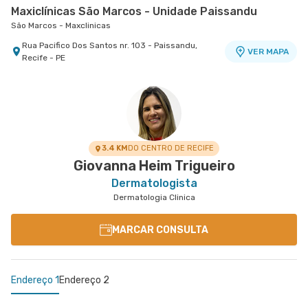
Maxiclínicas São Marcos - Unidade Paissandu
São Marcos - Maxclinicas
Rua Pacifico Dos Santos nr. 103 - Paissandu,
VER MAPA
Recife - PE
Maxiclínicas Memorial São José - Unidade Fronteiras
Memorial São José - Maxclinicas
Rua Das Fronteiras nr. 127 Centro Médico I - Boa
VER MAPA
Vista, Recife - PE
3.4 KM
DO CENTRO DE RECIFE
Giovanna Heim Trigueiro
Dermatologista
Dermatologia Clinica
MARCAR CONSULTA
Endereço 1
Endereço 2