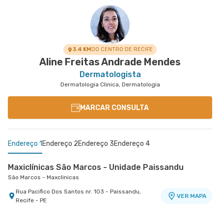
3.4 KM
DO CENTRO DE RECIFE
Aline Freitas Andrade Mendes
Dermatologista
Dermatologia Clinica, Dermatologia
MARCAR CONSULTA
Endereço 1
Endereço 2
Endereço 3
Endereço 4
Maxiclínicas São Marcos - Unidade Paissandu
São Marcos - Maxclinicas
Rua Pacifico Dos Santos nr. 103 - Paissandu,
VER MAPA
Recife - PE
Esperança Recife - Maxclinicas Charles Darwin
Maxiclínicas Olinda - Unidade Patteo Olinda
Maxiclínicas Olinda - Unidade Casa Caiada