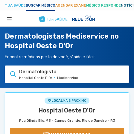
TUA SAÚDE
BUSCAR MÉDICO
AGENDAR EXAME
MÉDICO RESPONDE
NOTÍC
Dermatologistas Mediservice no
ESPECIALIDADES
Hospital Oeste D'Or
HOSPITAIS
Encontre médicos perto de você, rápido e fácil:
Dermatologista
TUASAUDE.COM
Hospital Oeste D'Or
Mediservice
LOCAL
MAIS PRÓXIMO
Hospital Oeste D'Or
Rua Olinda Elis, 93 - Campo Grande, Rio de Janeiro - RJ