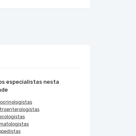
os especialistas nesta
ade
ocrinologistas
troenterologistas
ecologistas
matologistas
opedistas