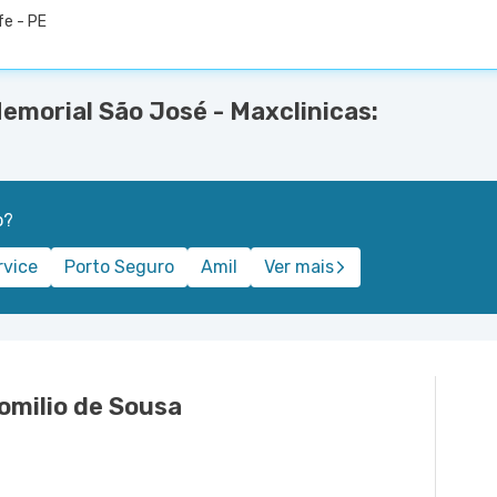
fe - PE
Memorial São José - Maxclinicas:
o?
rvice
Porto Seguro
Amil
Ver mais
omilio de Sousa