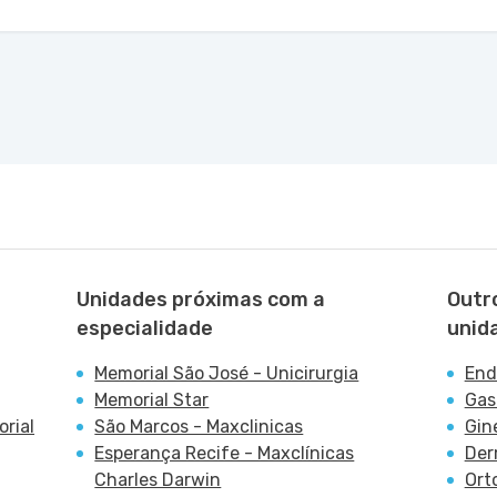
Unidades próximas com a
Outr
especialidade
unid
Memorial São José - Unicirurgia
End
Memorial Star
Gas
rial
São Marcos - Maxclinicas
Gin
Esperança Recife - Maxclínicas
Der
Charles Darwin
Ort