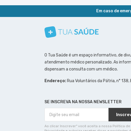
Em caso de emerg
Conheça nosso canal
Siga a gente no Instagram
Siga a gente no Facebook
Siga a gente no Pinterest
O Tua Saúde é um espaço informativo, de div
atendimento médico personalizado. As inform
dispensam a consulta com um médico.
Endereço:
Rua Voluntários da Pátria, n° 138,
SE INSCREVA NA NOSSA NEWSLETTER
Inscre
Ao clicar Inscrever" você aceita a nossa Política de
Privacidade e autoriza receber dicas e novidades 