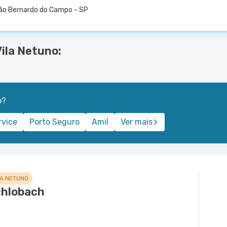
São Bernardo do Campo - SP
Vila Netuno:
o?
rvice
Porto Seguro
Amil
Ver mais
LA NETUNO
Schlobach