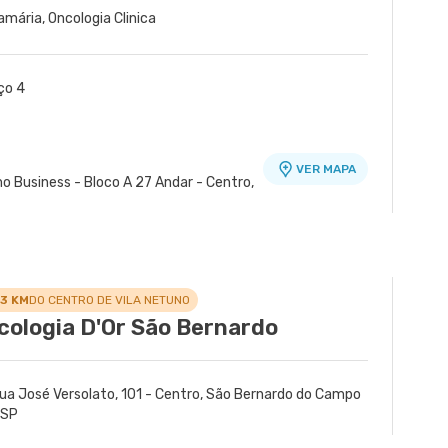
amária, Oncologia Clinica
ço 4
VER MAPA
mo Business - Bloco A 27 Andar - Centro,
idade Santos Dumont
VER MAPA
VER MAPA
VER MAPA
 Santo Andre - SP
ina, Maua - SP
irao Pires - SP
.3 KM
DO CENTRO DE VILA NETUNO
cologia D'Or São Bernardo
ua José Versolato, 101 - Centro, São Bernardo do Campo
 SP