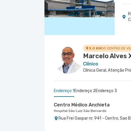
R
C
3.0 KM
DO CENTRO DE VI
Marcelo Alves 
Clínico
Clínica Geral, Atenção Pr
Endereço 1
Endereço 2
Endereço 3
Centro Médico Anchieta
Hospital São Luiz São Bernardo
Rua Frei Gaspar nr. 941 - Centro, Sao
Centro Médico Bartira - Unidade 
Centro Médico São Luiz Jabaqua
Hospital Bartira
Hospital São Luiz Jabaquara