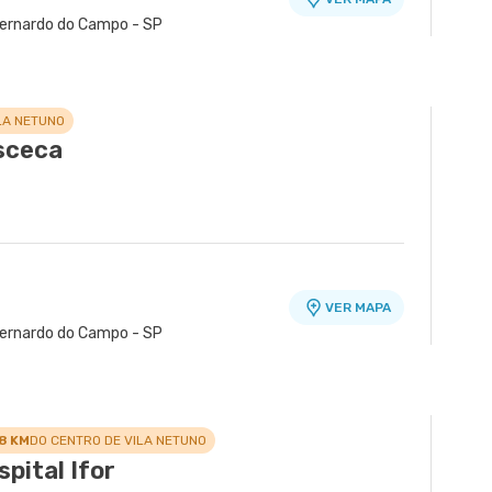
 Bernardo do Campo - SP
 Unidade Humberto Campos
VER MAPA
Suissa, Ribeirao Pires - SP
LA NETUNO
nsceca
VER MAPA
 Bernardo do Campo - SP
.8 KM
DO CENTRO DE VILA NETUNO
pital Ifor