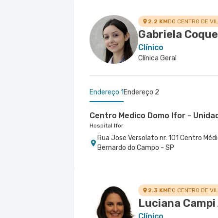
Avenida Alfredo Maluf nr. 451 - Jardi
Rua Das Perobas nr. 266 - Jabaquara, 
2.2 KM
DO CENTRO DE VI
Gabriela Coquei
Clínico
Clínica Geral
Endereço 1
Endereço 2
Centro Medico Domo Ifor - Unid
Hospital Ifor
Rua Jose Versolato nr. 101 Centro Méd
Bernardo do Campo - SP
Centro Médico Ribeirão Pires -
Hospital e Maternidade Ribeirão Pires
Avenida Humberto de Campos nr. 145 - 
2.3 KM
DO CENTRO DE VI
Luciana Campi
Clínico