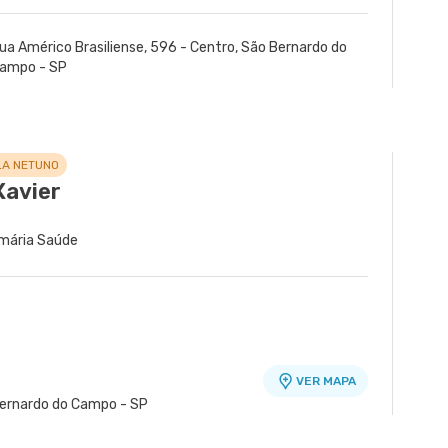
ua Américo Brasiliense, 596 - Centro, São Bernardo do
ampo - SP
LA NETUNO
Xavier
imária Saúde
VER MAPA
 Bernardo do Campo - SP
Alfredo Maluf
ra - Unidade Peróbas