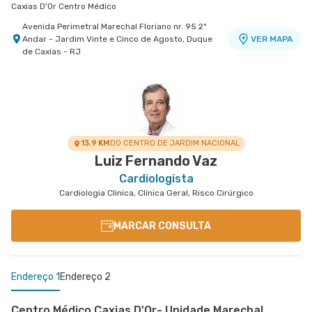
Caxias D'Or Centro Médico
Avenida Perimetral Marechal Floriano nr. 95 2º
Andar - Jardim Vinte e Cinco de Agosto, Duque
VER MAPA
de Caxias - RJ
Centro Quinta D'Or - Unidade Quinta Park
Hospital Quinta D'Or
Rua Almirante Baltazar nr. 333 8° Andar - Sao
VER MAPA
Cristovao, Rio de Janeiro - RJ
13.9 KM
DO CENTRO DE JARDIM NACIONAL
Luiz Fernando Vaz
Cardiologista
Cardiologia Clinica, Clínica Geral, Risco Cirúrgico
MARCAR CONSULTA
Endereço 1
Endereço 2
Centro Médico Caxias D'Or- Unidade Marechal