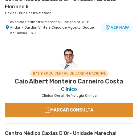
Floriano Ii
Caxias D'Or Centro Médico
Avenida Perimetral Marechal Floriano nr. 61 1º
Andar - Jardim Vinte e Cinco de Agosto, Duque
VER MAPA
de Caxias - RJ
Centro Medico Quinta D'Or - Unidade Quinta Park
Hospital Quinta D'Or
Rua Almirante Baltazar nr. 333 5° Andar - Sao
VER MAPA
Cristovao, Rio de Janeiro - RJ
13.9 KM
DO CENTRO DE JARDIM NACIONAL
Caio Albert Monteiro Carneiro Costa
Clínico
Clínica Geral, Nefrologia Clinica
MARCAR CONSULTA
Centro Médico Caxias D'Or- Unidade Marechal