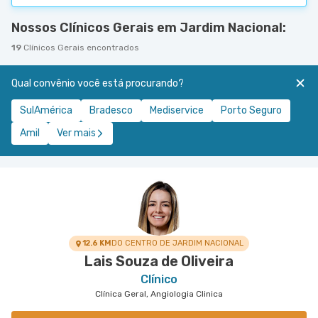
Nossos Clínicos Gerais em Jardim Nacional:
19
Clínicos Gerais encontrados
Qual convênio você está procurando?
SulAmérica
Bradesco
Mediservice
Porto Seguro
Amil
Ver mais
12.6 KM
DO CENTRO DE JARDIM NACIONAL
Lais Souza de Oliveira
Clínico
Clínica Geral, Angiologia Clinica