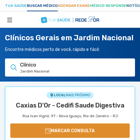
TUA SAÚDE
BUSCAR MÉDICO
AGENDAR EXAME
MÉDICO RESPONDE
NOTÍC
Clínicos Gerais em Jardim Nacional
ESPECIALIDADES
Encontre médicos perto de você, rápido e fácil:
HOSPITAIS
Clínico
Jardim Nacional
TUASAUDE.COM
LOCAL
MAIS PRÓXIMO
Caxias D'Or - Cedifi Saude Digestiva
Rua Ivan Vigné, 97 - Nova Iguaçu, Rio de Janeiro - RJ
MARCAR CONSULTA