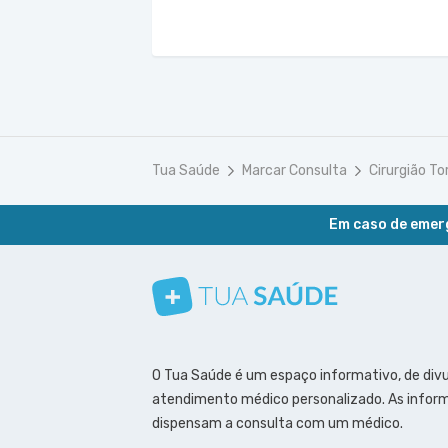
Tua Saúde
Marcar Consulta
Cirurgião To
Em caso de emerg
Conheça nosso canal
Siga a gente no Instagram
Siga a gente no Facebook
Siga a gente no Pinterest
O Tua Saúde é um espaço informativo, de div
atendimento médico personalizado. As inform
dispensam a consulta com um médico.