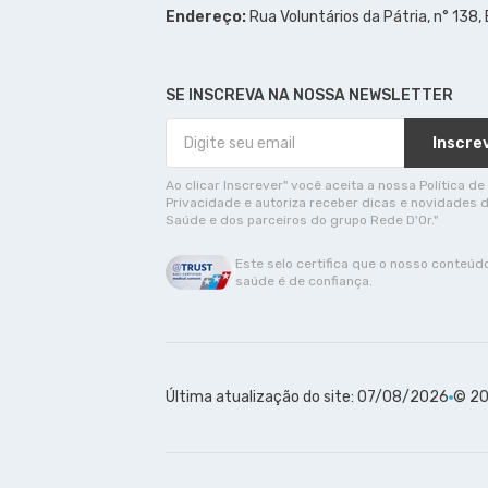
Endereço:
Rua Voluntários da Pátria, n° 138,
SE INSCREVA NA NOSSA NEWSLETTER
Inscre
Ao clicar Inscrever" você aceita a nossa Política de
Privacidade e autoriza receber dicas e novidades 
Saúde e dos parceiros do grupo Rede D'Or."
Este selo certifica que o nosso conteúd
saúde é de confiança.
Última atualização do site: 07/08/2026
© 20