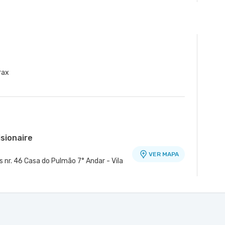
rax
isionaire
VER MAPA
nr. 46 Casa do Pulmão 7° Andar - Vila
nidade Jk
VER MAPA
ek nr. 180 - Vila Nova Conceicao, Sao