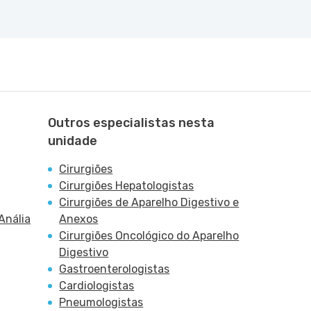
Outros especialistas nesta
unidade
Cirurgiões
Cirurgiões Hepatologistas
Cirurgiões de Aparelho Digestivo e
Anália
Anexos
Cirurgiões Oncológico do Aparelho
Digestivo
Gastroenterologistas
Cardiologistas
Pneumologistas