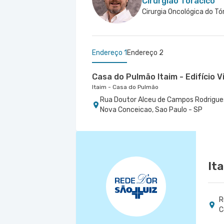
Cirurgião Torácico
Cirurgia Oncológica do Tó
Endereço 1
Endereço 2
Casa do Pulmão Itaim - Edifício V
Itaim - Casa do Pulmão
Rua Doutor Alceu de Campos Rodrigues 
Nova Conceicao, Sao Paulo - SP
Centro Médico São Luiz Alphavill
Hospital São Luiz Alphaville
Avenida Marcos Penteado de Ulhoa Rodri
1° Andar - Tambore, Barueri - SP
It
R
C