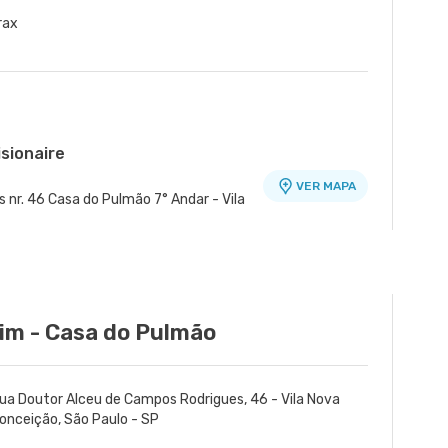
rax
isionaire
VER MAPA
nr. 46 Casa do Pulmão 7° Andar - Vila
e
VER MAPA
gues nr. 939 Edificio Jatobá - Torre Ii
aim - Casa do Pulmão
ua Doutor Alceu de Campos Rodrigues, 46 - Vila Nova
onceição, São Paulo - SP