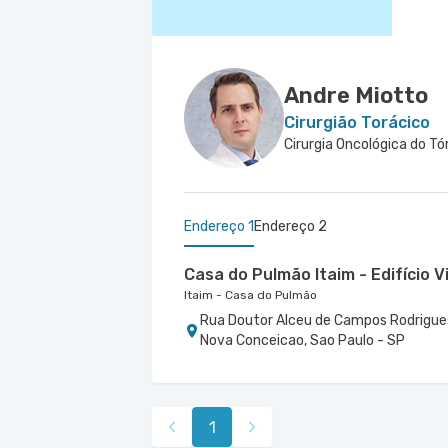
Andre Miotto
Cirurgião Torácico
Cirurgia Oncológica do Tó
Endereço 1
Endereço 2
Casa do Pulmão Itaim - Edifício V
Itaim - Casa do Pulmão
Rua Doutor Alceu de Campos Rodrigues 
Nova Conceicao, Sao Paulo - SP
Centro Médico Vila Nova Star - U
Vila Nova Star
Avenida Presidente Juscelino Kubitsch
1
Paulo - SP