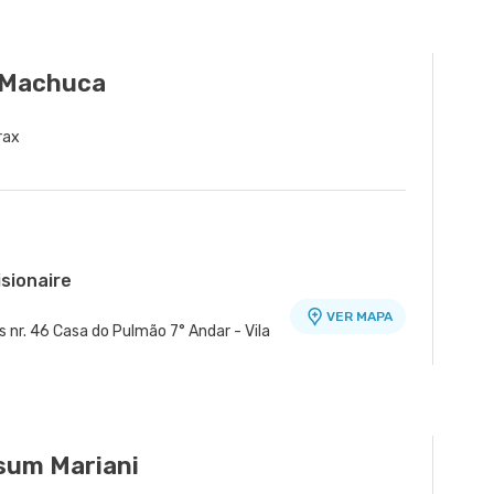
 Machuca
rax
isionaire
VER MAPA
nr. 46 Casa do Pulmão 7° Andar - Vila
nidade Jk
VER MAPA
ek nr. 180 - Vila Nova Conceicao, Sao
sum Mariani