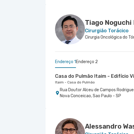
Tiago Noguchi
Cirurgião Torácico
Cirurgia Oncológica do Tó
Endereço 1
Endereço 2
Casa do Pulmão Itaim - Edifício V
Itaim - Casa do Pulmão
Rua Doutor Alceu de Campos Rodrigues 
Nova Conceicao, Sao Paulo - SP
Centro Médico Vila Nova Star - U
Vila Nova Star
Avenida Presidente Juscelino Kubitsch
Paulo - SP
Alessandro Wa