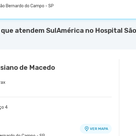
São Bernardo do Campo - SP
 que atendem SulAmérica no Hospital São
ssiano de Macedo
rax
ço 4
VER MAPA
 Bernardo do Campo - SP