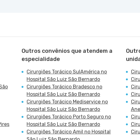
Outros convênios que atendem a
Outr
especialidade
unid
Cirurgiões Torácico SulAmérica no
Cir
Hospital São Luiz São Bernardo
Cir
 São
Cirurgiões Torácico Bradesco no
Cir
Hospital São Luiz São Bernardo
Cir
Cirurgiões Torácico Mediservice no
Cir
Hospital São Luiz São Bernardo
Ane
Cirurgiões Torácico Porto Seguro no
Cir
ires
Hospital São Luiz São Bernardo
Cir
Cirurgiões Torácico Amil no Hospital
Cir
São Luiz São Bernardo