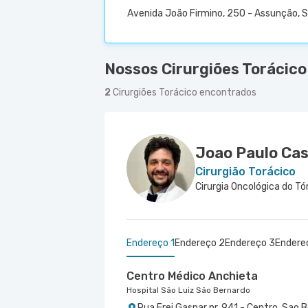
Avenida João Firmino, 250 - Assunção, 
Nossos Cirurgiões Torácico
2
Cirurgiões Torácico encontrados
Joao Paulo Ca
Cirurgião Torácico
Cirurgia Oncológica do Tó
Endereço 1
Endereço 2
Endereço 3
Endere
Centro Médico Anchieta
Hospital São Luiz São Bernardo
Rua Frei Gaspar nr. 941 - Centro, Sao