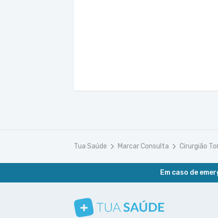
Tua Saúde
Marcar Consulta
Cirurgião To
Em caso de emerg
Conheça nosso canal
Siga a gente no Instagram
Siga a gente no Facebook
Siga a gente no Pinterest