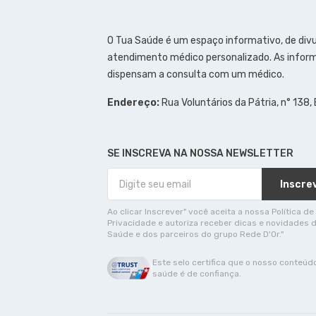
O Tua Saúde é um espaço informativo, de div
atendimento médico personalizado. As inform
dispensam a consulta com um médico.
Endereço:
Rua Voluntários da Pátria, n° 138,
SE INSCREVA NA NOSSA NEWSLETTER
Inscre
Ao clicar Inscrever" você aceita a nossa Política de
Privacidade e autoriza receber dicas e novidades 
Saúde e dos parceiros do grupo Rede D'Or."
Este selo certifica que o nosso conteúd
saúde é de confiança.