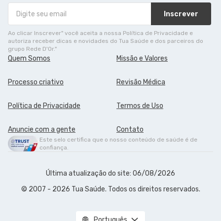
Inscrever
Ao clicar Inscrever" você aceita a nossa Política de Privacidade e
autoriza receber dicas e novidades do Tua Saúde e dos parceiros do
grupo Rede D'Or."
Quem Somos
Missão e Valores
Processo criativo
Revisão Médica
Política de Privacidade
Termos de Uso
Anuncie com a gente
Contato
Este selo certifica que o nosso conteúdo de saúde é de
confiança.
Última atualização do site: 06/08/2026
© 2007 - 2026 Tua Saúde. Todos os direitos reservados.
Português