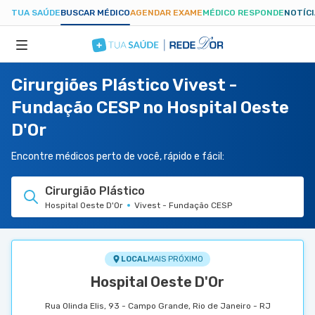
TUA SAÚDE
BUSCAR MÉDICO
AGENDAR EXAME
MÉDICO RESPONDE
NOTÍC
Cirurgiões Plástico Vivest -
ESPECIALIDADES
Fundação CESP no Hospital Oeste
D'Or
HOSPITAIS
Encontre médicos perto de você, rápido e fácil:
TUASAUDE.COM
Cirurgião Plástico
Hospital Oeste D'Or
Vivest - Fundação CESP
LOCAL
MAIS PRÓXIMO
Hospital Oeste D'Or
Rua Olinda Elis, 93 - Campo Grande, Rio de Janeiro - RJ