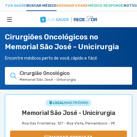
TUA SAÚDE
BUSCAR MÉDICO
AGENDAR EXAME
MÉDICO RESPONDE
NOTÍC
Cirurgiões Oncológicos no
ESPECIALIDADES
Memorial São José - Unicirurgia
HOSPITAIS
Encontre médicos perto de você, rápido e fácil:
Cirurgião Oncológico
TUASAUDE.COM
Memorial São José - Unicirurgia
LOCAL
MAIS PRÓXIMO
Memorial São José - Unicirurgia
Rua Das Fronteiras, 127 - Boa Vista, Pernambuco - PE