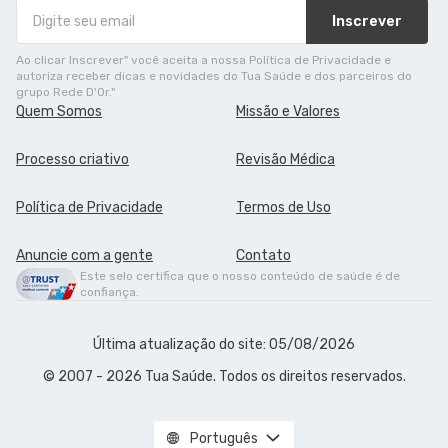
Inscrever
Ao clicar Inscrever" você aceita a nossa Política de Privacidade e
autoriza receber dicas e novidades do Tua Saúde e dos parceiros do
grupo Rede D'Or."
Quem Somos
Missão e Valores
Processo criativo
Revisão Médica
Política de Privacidade
Termos de Uso
Anuncie com a gente
Contato
Este selo certifica que o nosso conteúdo de saúde é de
confiança.
Última atualização do site: 05/08/2026
© 2007 - 2026 Tua Saúde. Todos os direitos reservados.
Português