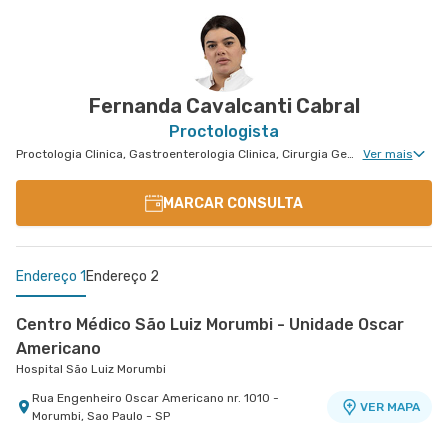
Veridiana
Peróbas
Hospital Santa Isabel
Hospital São Luiz Jabaquara
Rua Dona Veridiana nr. 311 - Vila Buarque, Sao
Rua Das Perobas nr. 266 - Jabaquara, Sao Paulo
VER MAPA
VER MAPA
Paulo - SP
- SP
Fernanda Cavalcanti Cabral
Proctologista
Proctologia Clinica, Gastroenterologia Clinica, Cirurgia Geral, Cirurgia Bariátrica, Cirurgia do Aparelho Digestivo, Doenças Inflamatórias Intestinais, Cirurgia Oncológica, Cirurgia Oncológica do Aparelho Digestivo
Ver mais
MARCAR CONSULTA
Endereço 1
Endereço 2
Centro Médico São Luiz Morumbi - Unidade Oscar
Americano
Hospital São Luiz Morumbi
Rua Engenheiro Oscar Americano nr. 1010 -
VER MAPA
Morumbi, Sao Paulo - SP
Centro Médico São Luiz Itaim - Unidade Healthplace