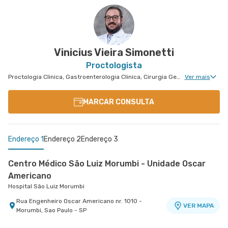
Hospital São Luiz Itaim
Rua Doutor Alceu de Campos Rodrigues nr. 229
Conj. 807 8º Andar - Vila Nova Conceicao, Sao
VER MAPA
Paulo - SP
Vinicius Vieira Simonetti
Proctologista
Proctologia Clinica, Gastroenterologia Clinica, Cirurgia Geral, Cirurgia Bariátrica, Cirurgia do Aparelho Digestivo, Cirurgia Robótica do Aparelho Digestivo, Cirurgia Robótica Geral, Cirurgia Oncológica, Cirurgia Oncológica do Aparelho Digestivo
Ver mais
MARCAR CONSULTA
Endereço 1
Endereço 2
Endereço 3
Centro Médico São Luiz Morumbi - Unidade Oscar
Americano
Hospital São Luiz Morumbi
Rua Engenheiro Oscar Americano nr. 1010 -
VER MAPA
Morumbi, Sao Paulo - SP
Centro Médico São Luiz Itaim - Unidade Healthplace
Centro Médico São Luiz Jabaquara - Unidade