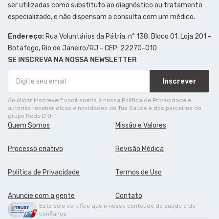
ser utilizadas como substituto ao diagnóstico ou tratamento
especializado, e não dispensam a consulta com um médico.
Endereço:
Rua Voluntários da Pátria, n° 138, Bloco 01, Loja 201 -
Botafogo, Rio de Janeiro/RJ - CEP: 22270-010
SE INSCREVA NA NOSSA NEWSLETTER
Inscrever
Ao clicar Inscrever" você aceita a nossa Política de Privacidade e
autoriza receber dicas e novidades do Tua Saúde e dos parceiros do
grupo Rede D'Or."
Quem Somos
Missão e Valores
Processo criativo
Revisão Médica
Política de Privacidade
Termos de Uso
Anuncie com a gente
Contato
Este selo certifica que o nosso conteúdo de saúde é de
confiança.