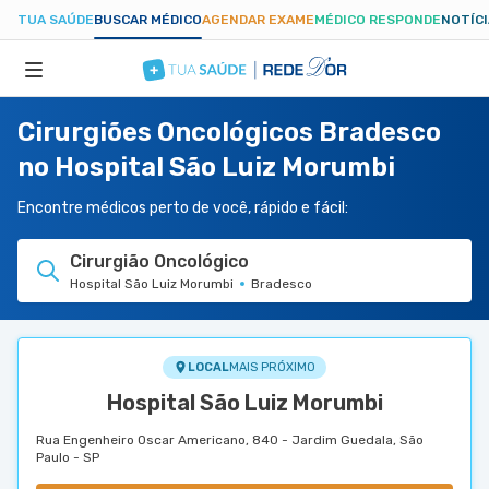
TUA SAÚDE
BUSCAR MÉDICO
AGENDAR EXAME
MÉDICO RESPONDE
NOTÍC
Cirurgiões Oncológicos Bradesco
ESPECIALIDADES
no Hospital São Luiz Morumbi
HOSPITAIS
Encontre médicos perto de você, rápido e fácil:
Cirurgião Oncológico
TUASAUDE.COM
Hospital São Luiz Morumbi
Bradesco
LOCAL
MAIS PRÓXIMO
Hospital São Luiz Morumbi
Rua Engenheiro Oscar Americano, 840 - Jardim Guedala, São
Paulo - SP