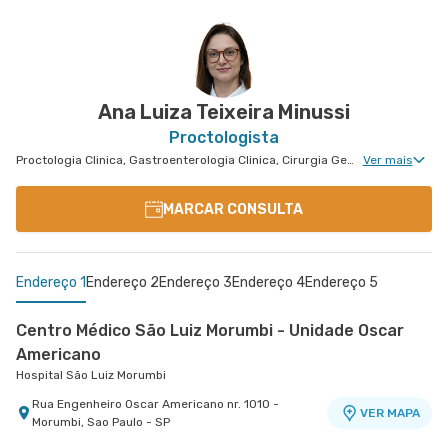
Ana Luiza Teixeira Minussi
Proctologista
Proctologia Clinica, Gastroenterologia Clinica, Cirurgia Geral, Cirurgia Bariátrica, Cirurgia do Aparelho Digestivo, Cirurgia Oncológica, Cirurgia Oncológica do Aparelho Digestivo
Ver mais
MARCAR CONSULTA
Endereço 1
Endereço 2
Endereço 3
Endereço 4
Endereço 5
Centro Médico São Luiz Morumbi - Unidade Oscar
Americano
Hospital São Luiz Morumbi
Rua Engenheiro Oscar Americano nr. 1010 -
VER MAPA
Morumbi, Sao Paulo - SP
Centro Médico São Luiz Itaim - Unidade Healthplace
Policlínica Taboão da Serra
Centro Médico Santa Isabel - Unidade Dona
Centro Médico São Luiz Jabaquara - Unidade