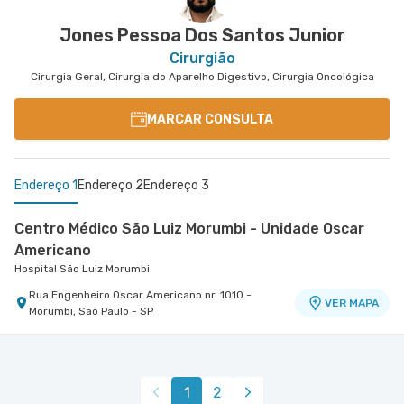
VER MAPA
Andar - Tatuape, Sao Paulo - SP
Jones Pessoa Dos Santos Junior
Cirurgião
Cirurgia Geral, Cirurgia do Aparelho Digestivo, Cirurgia Oncológica
MARCAR CONSULTA
Endereço 1
Endereço 2
Endereço 3
Centro Médico São Luiz Morumbi - Unidade Oscar
Americano
Hospital São Luiz Morumbi
Rua Engenheiro Oscar Americano nr. 1010 -
VER MAPA
Morumbi, Sao Paulo - SP
Centro Médico Virgínia - Osasco
Centro Médico São Luiz Alphaville
Hospital São Luiz Osasco
Hospital São Luiz Alphaville
Rua Virginia Crivilari nr. 334 - Centro, Osasco -
Avenida Marcos Penteado de Ulhoa Rodrigues nr.
VER MAPA
1
2
SP
939 Edificio Jatobá - Torre Ii 1° Andar - Tambore,
VER MAPA