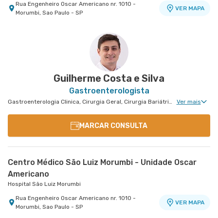
Rua Engenheiro Oscar Americano nr. 1010 -
VER MAPA
Morumbi, Sao Paulo - SP
Centro Médico Santa Isabel - Unidade Dona
Centro Médico Virgínia - Osasco
Centro Médico Central Sul
Hospital São Luiz Osasco
Hospital Central Sul
Veridiana
Hospital Santa Isabel
Rua Virginia Crivilari nr. 334 - Centro, Osasco -
Estrada de Itapecerica nr. 4617 - Capao
VER MAPA
VER MAPA
SP
Redondo, Sao Paulo - SP
Rua Dona Veridiana nr. 311 - Vila Buarque, Sao
VER MAPA
Paulo - SP
Guilherme Costa e Silva
Gastroenterologista
Gastroenterologia Clinica, Cirurgia Geral, Cirurgia Bariátrica, Cirurgia do Aparelho Digestivo, Cirurgia Robótica do Aparelho Digestivo, Cirurgia Robótica Geral, Cirurgia Oncológica
Ver mais
MARCAR CONSULTA
Centro Médico São Luiz Morumbi - Unidade Oscar
Americano
Hospital São Luiz Morumbi
Rua Engenheiro Oscar Americano nr. 1010 -
VER MAPA
Morumbi, Sao Paulo - SP