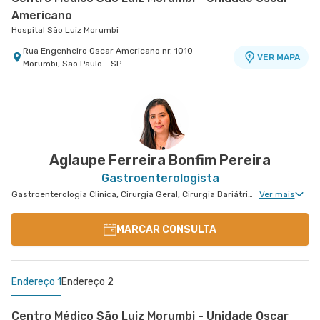
Americano
Hospital São Luiz Morumbi
Rua Engenheiro Oscar Americano nr. 1010 -
VER MAPA
Morumbi, Sao Paulo - SP
Centro Médico Santa Isabel - Unidade Dona
Centro Médico São Luiz Jabaquara - Unidade
Veridiana
Peróbas
Hospital Santa Isabel
Hospital São Luiz Jabaquara
Rua Dona Veridiana nr. 311 - Vila Buarque, Sao
Rua Das Perobas nr. 266 - Jabaquara, Sao Paulo
VER MAPA
VER MAPA
Paulo - SP
- SP
Aglaupe Ferreira Bonfim Pereira
Gastroenterologista
Gastroenterologia Clinica, Cirurgia Geral, Cirurgia Bariátrica, Cirurgia do Aparelho Digestivo, Doenças Inflamatórias Intestinais, Cirurgia Oncológica, Cirurgia Oncológica do Aparelho Digestivo
Ver mais
MARCAR CONSULTA
Endereço 1
Endereço 2
Centro Médico São Luiz Morumbi - Unidade Oscar