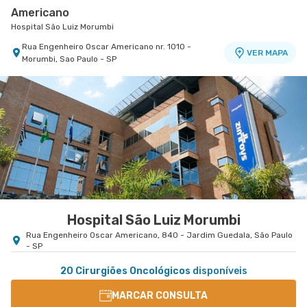
Americano
Hospital São Luiz Morumbi
Rua Engenheiro Oscar Americano nr. 1010 -
VER MAPA
Morumbi, Sao Paulo - SP
Centro Médico Virgínia - Osasco
Hospital São Luiz Osasco
Rua Virginia Crivilari nr. 334 - Centro, Osasco -
VER MAPA
SP
Hospital São Luiz Morumbi
Rua Engenheiro Oscar Americano, 840 - Jardim Guedala, São Paulo
- SP
20 Cirurgiões Oncológicos
disponíveis
MARCAR CONSULTA