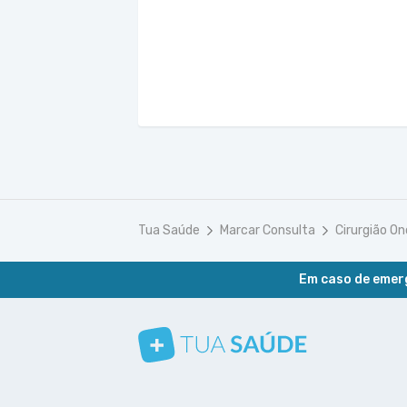
Tua Saúde
Marcar Consulta
Cirurgião On
Em caso de emerg
Conheça nosso canal
Siga a gente no Instagram
Siga a gente no Facebook
Siga a gente no Pinterest