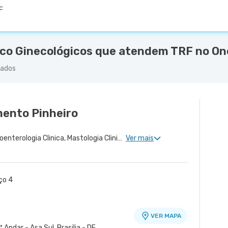
F
co Ginecológicos que atendem TRF no Onc
rados
mento Pinheiro
Proctologia Clinica, Gastroenterologia Clinica, Mastologia Clinica, Cirurgia Geral, Cirurgia Oncologia do Peritônio, Dermatologia Oncológica, Cirurgia Oncológica Ginecológica, Oncologia Mamária, Cirurgia Oncológica, Ginecologia Oncológica, Cirurgia Oncológica do Aparelho Digestivo, Cirurgia de Oncoplastia Mamária, Cirurgia Robótica Oncológica
Ver mais
ço 4
VER MAPA
º Andar - Asa Sul, Brasilia - DF