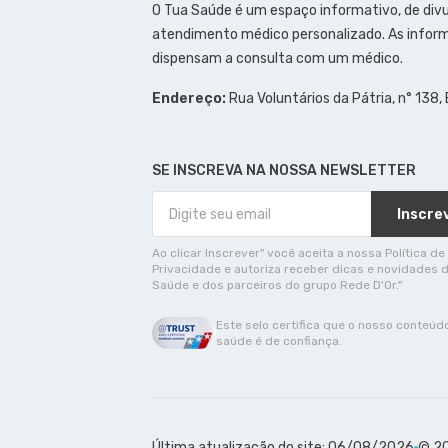
O Tua Saúde é um espaço informativo, de div
atendimento médico personalizado. As inform
dispensam a consulta com um médico.
Endereço:
Rua Voluntários da Pátria, n° 138,
SE INSCREVA NA NOSSA NEWSLETTER
Inscre
Ao clicar Inscrever" você aceita a nossa Política de
Privacidade e autoriza receber dicas e novidades 
Saúde e dos parceiros do grupo Rede D'Or."
Este selo certifica que o nosso conteúd
saúde é de confiança.
Última atualização do site: 06/08/2026
© 20