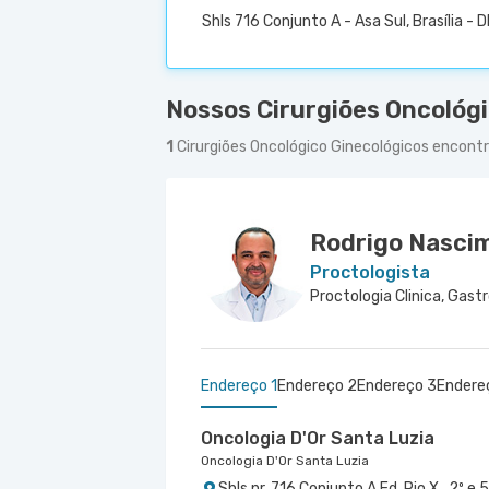
Shls 716 Conjunto A - Asa Sul, Brasília - D
Nossos Cirurgiões Oncológi
1
Cirurgiões Oncológico Ginecológicos encont
Rodrigo Nasci
Proctologista
Endereço 1
Endereço 2
Endereço 3
Endere
Oncologia D'Or Santa Luzia
Oncologia D'Or Santa Luzia
Shls nr. 716 Conjunto A Ed. Pio X , 2º e 5