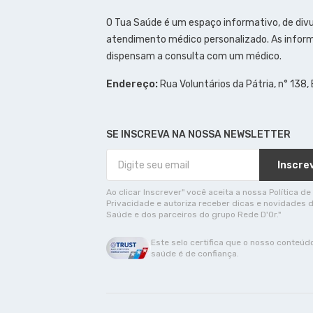
O Tua Saúde é um espaço informativo, de div
atendimento médico personalizado. As inform
dispensam a consulta com um médico.
Endereço:
Rua Voluntários da Pátria, n° 138,
SE INSCREVA NA NOSSA NEWSLETTER
Inscre
Ao clicar Inscrever" você aceita a nossa Política de
Privacidade e autoriza receber dicas e novidades 
Saúde e dos parceiros do grupo Rede D'Or."
Este selo certifica que o nosso conteúd
saúde é de confiança.