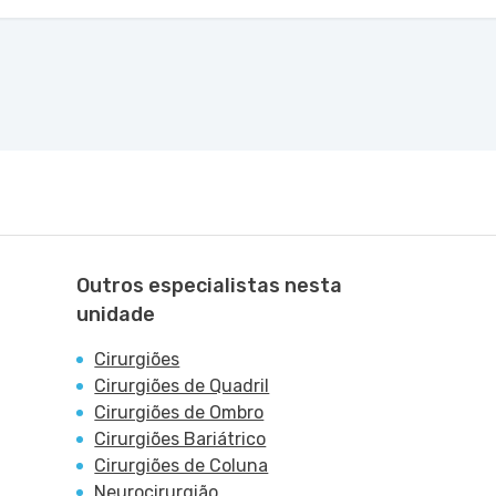
Outros especialistas nesta
unidade
Cirurgiões
Cirurgiões de Quadril
Cirurgiões de Ombro
Cirurgiões Bariátrico
Cirurgiões de Coluna
Neurocirurgião