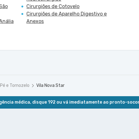
 São
Cirurgiões de Cotovelo
Cirurgiões de Aparelho Digestivo e
Anália
Anexos
 Pé e Tornozelo
Vila Nova Star
ência médica, disque 192 ou vá imediatamente ao pronto-soco