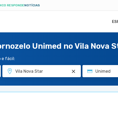
ICO RESPONDE
NOTÍCIAS
ES
ornozelo Unimed no Vila Nova S
e fácil: