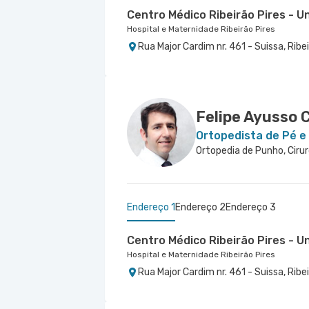
Centro Médico Ribeirão Pires - U
Hospital e Maternidade Ribeirão Pires
Rua Major Cardim nr. 461 - Suissa, Ribe
São Caetano - Otur Ortopedia e F
Centro Médico São Luiz São Caet
Centro Médico São Luiz Morumbi
São Caetano - Otur Ortopedia e Fisioterapia
Hospital e Maternidade São Luiz São Caetano
Hospital São Luiz Morumbi
Avenida Joao Ramalho nr. 538 - Vila 
Rua Walter Figueira nr. S/N 9° Andar -
Rua Engenheiro Oscar Americano nr. 10
Felipe Ayusso 
Ortopedista de Pé e
Ortopedia de Punho, Cirur
Endereço 1
Endereço 2
Endereço 3
Centro Médico Ribeirão Pires - U
Hospital e Maternidade Ribeirão Pires
Rua Major Cardim nr. 461 - Suissa, Ribe
Centro Médico Ifor - Unidade Amé
Centro Médico São Bernardo - U
Hospital Ifor
Hospital São Luiz São Bernardo