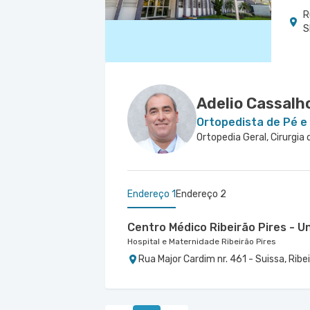
R
S
Adelio Cassalh
Ortopedista de Pé e
Ortopedia Geral, Cirurgia
Endereço 1
Endereço 2
Centro Médico Ribeirão Pires - U
Hospital e Maternidade Ribeirão Pires
Rua Major Cardim nr. 461 - Suissa, Ribe
Centro Médico Brasil Mauá - Uni
Hospital Brasil Mauá
Rua Martim Afonso nr. 114 - Vila Bocai