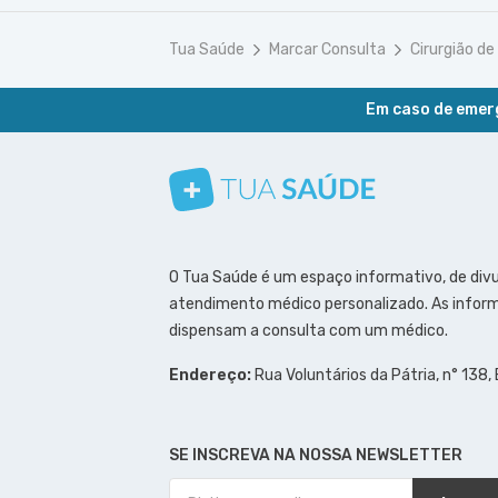
Tua Saúde
Marcar Consulta
Cirurgião de
Em caso de emerg
Conheça nosso canal
Siga a gente no Instagram
Siga a gente no Facebook
Siga a gente no Pinterest
O Tua Saúde é um espaço informativo, de div
atendimento médico personalizado. As inform
dispensam a consulta com um médico.
Endereço:
Rua Voluntários da Pátria, n° 138,
SE INSCREVA NA NOSSA NEWSLETTER