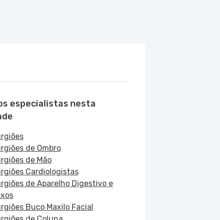
os especialistas nesta
ade
urgiões
urgiões de Ombro
urgiões de Mão
urgiões Cardiologistas
urgiões de Aparelho Digestivo e
xos
urgiões Buco Maxilo Facial
urgiões de Coluna