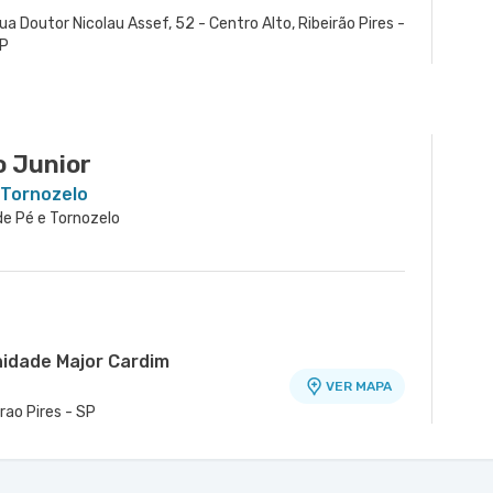
ua Doutor Nicolau Assef, 52 - Centro Alto, Ribeirão Pires -
P
o Junior
 Tornozelo
 de Pé e Tornozelo
nidade Major Cardim
VER MAPA
irao Pires - SP
dade Martim Afonso
VER MAPA
na, Maua - SP