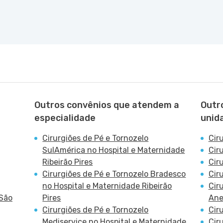
Outros convênios que atendem a
Outr
especialidade
unid
Cirurgiões de Pé e Tornozelo
Cir
SulAmérica no Hospital e Maternidade
Cir
Ribeirão Pires
Cir
Cirurgiões de Pé e Tornozelo Bradesco
Cir
no Hospital e Maternidade Ribeirão
Cir
 São
Pires
Ane
Cirurgiões de Pé e Tornozelo
Cir
Mediservice no Hospital e Maternidade
Cir