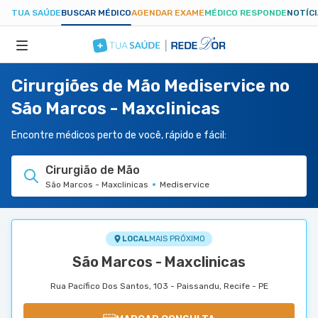
TUA SAÚDE
BUSCAR MÉDICO
AGENDAR EXAME
MÉDICO RESPONDE
NOTÍC
Cirurgiões de Mão Mediservice no
ESPECIALIDADES
São Marcos - Maxclinicas
HOSPITAIS
Encontre médicos perto de você, rápido e fácil:
Cirurgião de Mão
TUASAUDE.COM
São Marcos - Maxclinicas
Mediservice
LOCAL
MAIS PRÓXIMO
São Marcos - Maxclinicas
Rua Pacífico Dos Santos, 103 - Paissandu, Recife - PE