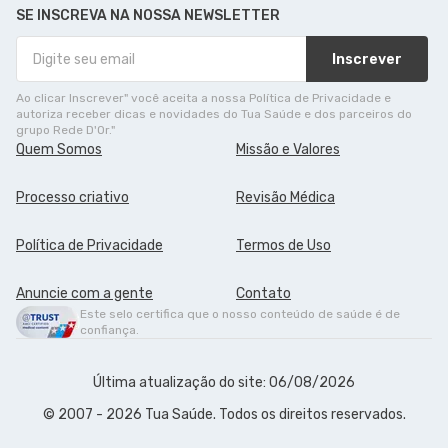
SE INSCREVA NA NOSSA NEWSLETTER
Inscrever
Ao clicar Inscrever" você aceita a nossa Política de Privacidade e
autoriza receber dicas e novidades do Tua Saúde e dos parceiros do
grupo Rede D'Or."
Quem Somos
Missão e Valores
Processo criativo
Revisão Médica
Política de Privacidade
Termos de Uso
Anuncie com a gente
Contato
Este selo certifica que o nosso conteúdo de saúde é de
confiança.
Última atualização do site: 06/08/2026
© 2007 - 2026 Tua Saúde. Todos os direitos reservados.