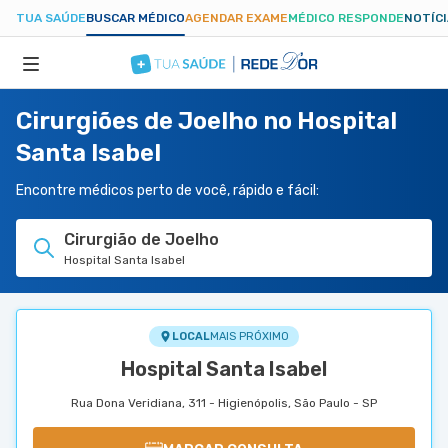
TUA SAÚDE
BUSCAR MÉDICO
AGENDAR EXAME
MÉDICO RESPONDE
NOTÍC
Cirurgiões de Joelho no Hospital
ESPECIALIDADES
Santa Isabel
HOSPITAIS
Encontre médicos perto de você, rápido e fácil:
Cirurgião de Joelho
TUASAUDE.COM
Hospital Santa Isabel
LOCAL
MAIS PRÓXIMO
Hospital Santa Isabel
Rua Dona Veridiana, 311 - Higienópolis, São Paulo - SP