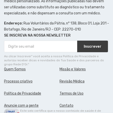
médico personalizado. As informações publicadas não devem
ser utilizadas como substituto ao diagnóstico ou tratamento
especializado, e não dispensam a consulta com um médico.
Endereço:
Rua Voluntários da Pátria, n° 138, Bloco 01, Loja 201 -
Botafogo, Rio de Janeiro/RJ - CEP: 22270-010
SE INSCREVA NA NOSSA NEWSLETTER
Inscrever
Ao clicar Inscrever" você aceita a nossa Política de Privacidade e
autoriza receber dicas e novidades do Tua Saúde e dos parceiros do
grupo Rede D'Or."
Quem Somos
Missão e Valores
Processo criativo
Revisão Médica
Política de Privacidade
Termos de Uso
Anuncie com a gente
Contato
Este selo certifica que o nosso conteúdo de saúde é de