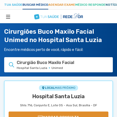
TUA SAÚDE
BUSCAR MÉDICO
AGENDAR EXAME
MÉDICO RESPONDE
NOTÍC
Cirurgiões Buco Maxilo Facial
ESPECIALIDADES
Unimed no Hospital Santa Luzia
HOSPITAIS
Encontre médicos perto de você, rápido e fácil:
Cirurgião Buco Maxilo Facial
TUASAUDE.COM
Hospital Santa Luzia
Unimed
LOCAL
MAIS PRÓXIMO
Hospital Santa Luzia
Shls 716, Conjunto E, Lote 05 - Asa Sul, Brasília - DF