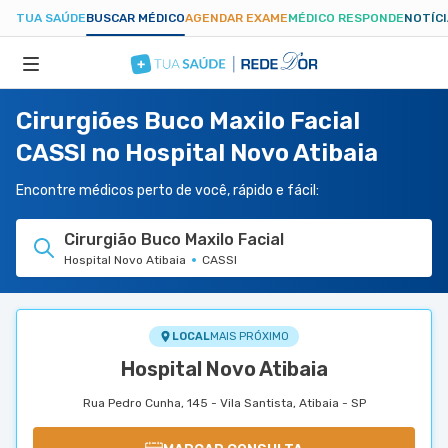
TUA SAÚDE
BUSCAR MÉDICO
AGENDAR EXAME
MÉDICO RESPONDE
NOTÍC
Cirurgiões Buco Maxilo Facial
ESPECIALIDADES
CASSI no Hospital Novo Atibaia
HOSPITAIS
Encontre médicos perto de você, rápido e fácil:
Cirurgião Buco Maxilo Facial
TUASAUDE.COM
Hospital Novo Atibaia
CASSI
LOCAL
MAIS PRÓXIMO
Hospital Novo Atibaia
Rua Pedro Cunha, 145 - Vila Santista, Atibaia - SP