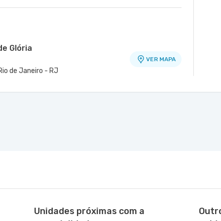
de Glória
VER MAPA
 Rio de Janeiro - RJ
e Taquara
VER MAPA
quara Jacarepagua, Rio de Janeiro - RJ
Unidades próximas com a
Outr