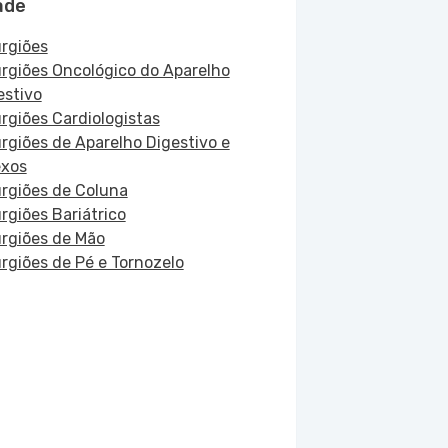
ade
urgiões
urgiões Oncológico do Aparelho
estivo
urgiões Cardiologistas
urgiões de Aparelho Digestivo e
xos
urgiões de Coluna
urgiões Bariátrico
urgiões de Mão
urgiões de Pé e Tornozelo