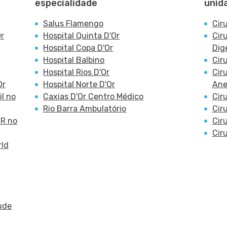
especialidade
unid
Salus Flamengo
Cir
Or
Hospital Quinta D'Or
Cir
Hospital Copa D'Or
Dig
Hospital Balbino
Cir
Hospital Rios D'Or
Cir
Or
Hospital Norte D'Or
Ane
il no
Caxias D'Or Centro Médico
Cir
Rio Barra Ambulatório
Cir
OR no
Cir
Cir
rld
ude