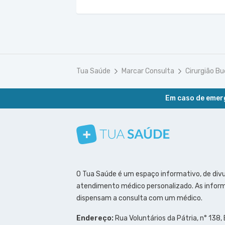
Tua Saúde
Marcar Consulta
Cirurgião Bu
Em caso de emerg
Conheça nosso canal
Siga a gente no Instagram
Siga a gente no Facebook
Siga a gente no Pinterest
O Tua Saúde é um espaço informativo, de div
atendimento médico personalizado. As inform
dispensam a consulta com um médico.
Endereço:
Rua Voluntários da Pátria, n° 138,