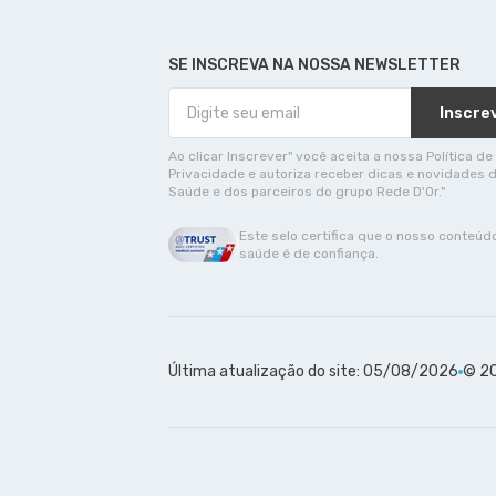
SE INSCREVA NA NOSSA NEWSLETTER
Inscre
Ao clicar Inscrever" você aceita a nossa Política de
Privacidade e autoriza receber dicas e novidades 
Saúde e dos parceiros do grupo Rede D'Or."
Este selo certifica que o nosso conteúd
saúde é de confiança.
Última atualização do site: 05/08/2026
© 20