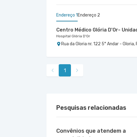
Endereço 1
Endereço 2
Centro Médico Glória D'Or- Unida
Hospital Glória D'Or
Rua da Gloria nr. 122 5° Andar - Gloria,
Centro Médico Rios D'Or- Unidad
Hospital Rios D'Or
Estrada Dos Bandeirantes nr. 363 - Ta
1
Pesquisas relacionadas
Convênios que atendem a