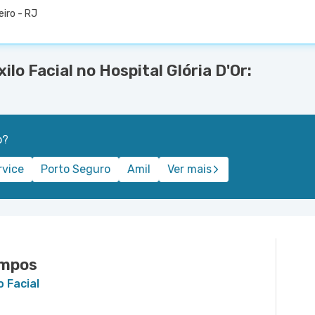
eiro - RJ
lo Facial no Hospital Glória D'Or:
o?
rvice
Porto Seguro
Amil
Ver mais
ampos
o Facial