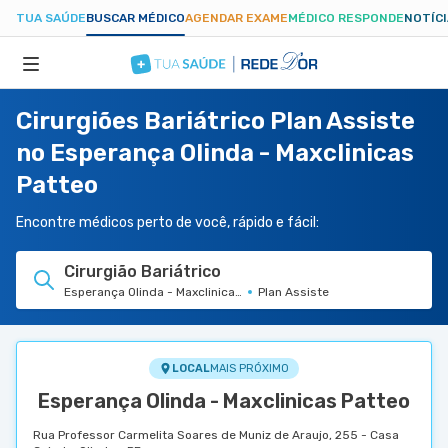
TUA SAÚDE
BUSCAR MÉDICO
AGENDAR EXAME
MÉDICO RESPONDE
NOTÍC
Cirurgiões Bariátrico Plan Assiste
ESPECIALIDADES
no Esperança Olinda - Maxclinicas
Patteo
HOSPITAIS
Encontre médicos perto de você, rápido e fácil:
TUASAUDE.COM
Cirurgião Bariátrico
Esperança Olinda - Maxclinicas Patteo
Plan Assiste
LOCAL
MAIS PRÓXIMO
Esperança Olinda - Maxclinicas Patteo
Rua Professor Carmelita Soares de Muniz de Araujo, 255 - Casa