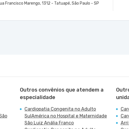
ua Francisco Marengo, 1312 - Tatuapé, São Paulo - SP
Outros convênios que atendem a
Outr
especialidade
unid
Cardiopatia Congenita no Adulto
Car
 São
SulAmérica no Hospital e Maternidade
Car
São Luiz Anália Franco
Arr