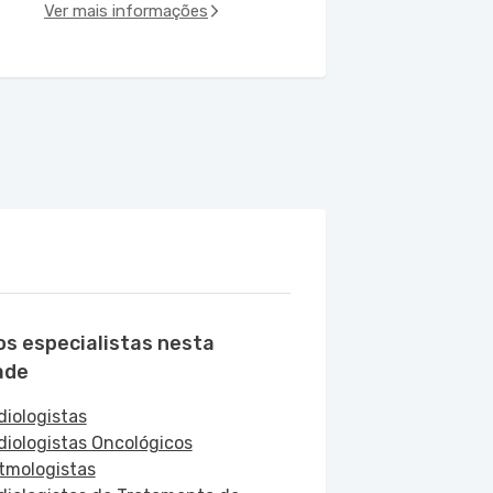
Ver mais informações
os especialistas nesta
ade
diologistas
diologistas Oncológicos
itmologistas