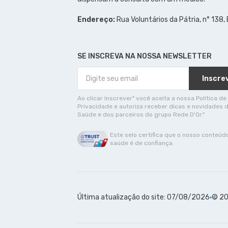
Endereço:
Rua Voluntários da Pátria, n° 138,
SE INSCREVA NA NOSSA NEWSLETTER
Inscre
Ao clicar Inscrever" você aceita a nossa Política de
Privacidade e autoriza receber dicas e novidades 
Saúde e dos parceiros do grupo Rede D'Or."
Este selo certifica que o nosso conteúd
saúde é de confiança.
Última atualização do site: 07/08/2026
© 20