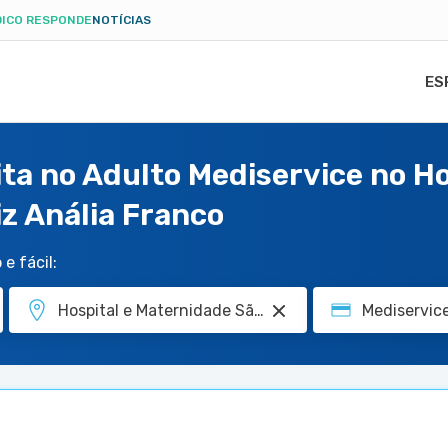
ICO RESPONDE
NOTÍCIAS
ES
ta no Adulto Mediservice no Ho
z Anália Franco
e fácil: