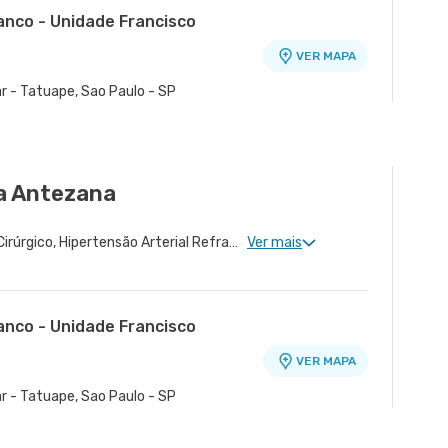
anco - Unidade Francisco
VER MAPA
o
r - Tatuape, Sao Paulo - SP
VER MAPA
a Antezana
Cardiologia Clinica, Risco Cirúrgico, Hipertensão Arterial Refratária, Doença Coronariana, Cardiopatia Congênita
Ver mais
anco - Unidade Francisco
VER MAPA
o
r - Tatuape, Sao Paulo - SP