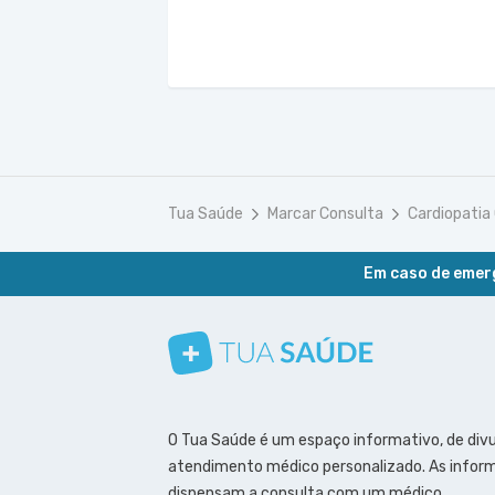
Tua Saúde
Marcar Consulta
Cardiopatia
Em caso de emerg
Conheça nosso canal
Siga a gente no Instagram
Siga a gente no Facebook
Siga a gente no Pinterest
O Tua Saúde é um espaço informativo, de div
atendimento médico personalizado. As inform
dispensam a consulta com um médico.