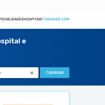
PECIALIDADES
HOSPITAIS
TUASAUDE.COM
spital e
BUSCAR