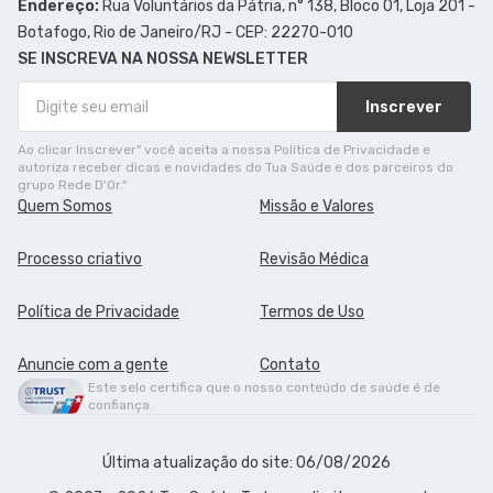
Endereço:
Rua Voluntários da Pátria, n° 138, Bloco 01, Loja 201 -
Botafogo, Rio de Janeiro/RJ - CEP: 22270-010
SE INSCREVA NA NOSSA NEWSLETTER
Inscrever
Ao clicar Inscrever" você aceita a nossa Política de Privacidade e
autoriza receber dicas e novidades do Tua Saúde e dos parceiros do
grupo Rede D'Or."
Quem Somos
Missão e Valores
Processo criativo
Revisão Médica
Política de Privacidade
Termos de Uso
Anuncie com a gente
Contato
Este selo certifica que o nosso conteúdo de saúde é de
confiança.
Última atualização do site: 06/08/2026