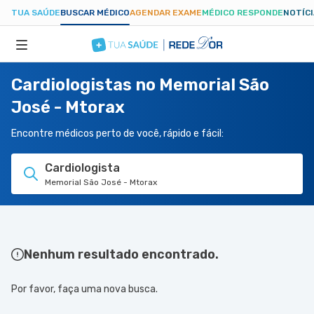
TUA SAÚDE
BUSCAR MÉDICO
AGENDAR EXAME
MÉDICO RESPONDE
NOTÍC
Cardiologistas no Memorial São
ESPECIALIDADES
José - Mtorax
HOSPITAIS
Encontre médicos perto de você, rápido e fácil:
Cardiologista
TUASAUDE.COM
Memorial São José - Mtorax
Nenhum resultado encontrado.
Por favor, faça uma nova busca.