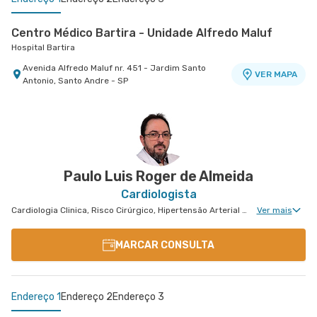
Centro Médico Bartira - Unidade Alfredo Maluf
Hospital Bartira
Avenida Alfredo Maluf nr. 451 - Jardim Santo
VER MAPA
Antonio, Santo Andre - SP
Centro Médico Brasil Mauá - Unidade Martim Afonso
Centro Médico Ribeirão Pires - Unidade Major
Hospital Brasil Mauá
Cardim
Hospital e Maternidade Ribeirão Pires
Rua Martim Afonso nr. 114 - Vila Bocaina, Maua -
VER MAPA
SP
Rua Major Cardim nr. 461 - Suissa, Ribeirao Pires
VER MAPA
- SP
Paulo Luis Roger de Almeida
Cardiologista
Cardiologia Clinica, Risco Cirúrgico, Hipertensão Arterial Refratária, Cardiologia Oncológica
Ver mais
MARCAR CONSULTA
Endereço 1
Endereço 2
Endereço 3