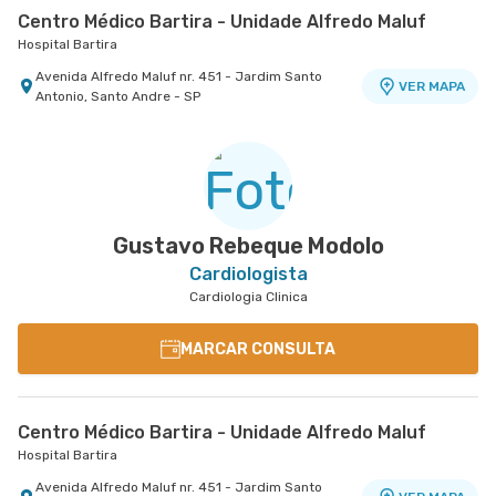
Centro Médico Bartira - Unidade Alfredo Maluf
Hospital Bartira
Avenida Alfredo Maluf nr. 451 - Jardim Santo
VER MAPA
Antonio, Santo Andre - SP
Centro Médico Cardiologia Brasil - Unidade José de
Centro Médico Brasil Mauá - Unidade Santos
Melo
Dumont
Hospital Brasil Santo André
Hospital Brasil Mauá
Rua Jose de Melo nr. 180 - Vila Dora, Santo Andre
Rua Santos Dumont nr. 139 - Vila Bocaina, Maua -
VER MAPA
VER MAPA
- SP
SP
Gustavo Rebeque Modolo
Cardiologista
Cardiologia Clinica
MARCAR CONSULTA
Centro Médico Bartira - Unidade Alfredo Maluf
Hospital Bartira
Avenida Alfredo Maluf nr. 451 - Jardim Santo