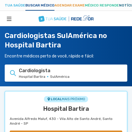
TUA SAÚDE
BUSCAR MÉDICO
AGENDAR EXAME
MÉDICO RESPONDE
NOTÍC
Cardiologistas SulAmérica no
ESPECIALIDADES
Hospital Bartira
HOSPITAIS
Encontre médicos perto de você, rápido e fácil:
Cardiologista
TUASAUDE.COM
Hospital Bartira
SulAmérica
LOCAL
MAIS PRÓXIMO
Hospital Bartira
Avenida Alfredo Maluf, 430 - Vila Alto de Santo André, Santo
André - SP