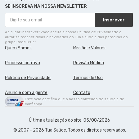
SE INSCREVA NA NOSSA NEWSLETTER
Inscrever
Ao clicar Inscrever" você aceita a nossa Política de Privacidade e
autoriza receber dicas e novidades do Tua Saúde e dos parceiros do
grupo Rede D'Or."
Quem Somos
Missão e Valores
Processo criativo
Revisão Médica
Política de Privacidade
Termos de Uso
Anuncie com a gente
Contato
Este selo certifica que o nosso conteúdo de saúde é de
confiança.
Última atualização do site: 05/08/2026
© 2007 - 2026 Tua Saúde. Todos os direitos reservados.