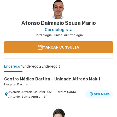
Afonso Dalmazio Souza Mario
Cardiologista
Cardiologia Clinica, Arritmologia
MARCAR CONSULTA
Endereço 1
Endereço 2
Endereço 3
Centro Médico Bartira - Unidade Alfredo Maluf
Hospital Bartira
Avenida Alfredo Maluf nr. 451 - Jardim Santo
VER MAPA
Antonio, Santo Andre - SP
Centro Médico Cardiologia Brasil - Unidade José de
Centro Médico São Bernardo - Unidade Álvaro
Melo
Guimarães
Hospital Brasil Santo André
Hospital São Luiz São Bernardo