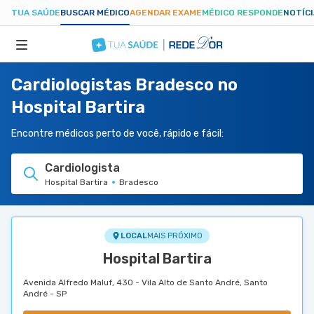
TUA SAÚDE
BUSCAR MÉDICO
AGENDAR EXAME
MÉDICO RESPONDE
NOTÍC
Cardiologistas Bradesco no
ESPECIALIDADES
Hospital Bartira
HOSPITAIS
Encontre médicos perto de você, rápido e fácil:
Cardiologista
TUASAUDE.COM
Hospital Bartira
Bradesco
LOCAL
MAIS PRÓXIMO
Hospital Bartira
Avenida Alfredo Maluf, 430 - Vila Alto de Santo André, Santo
André - SP