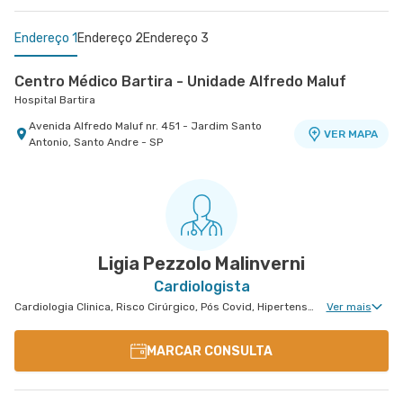
Endereço 1
Endereço 2
Endereço 3
Centro Médico Bartira - Unidade Alfredo Maluf
Hospital Bartira
Avenida Alfredo Maluf nr. 451 - Jardim Santo
VER MAPA
Antonio, Santo Andre - SP
Centro Médico Cardiologia Brasil - Unidade José de
Centro Médico São Bernardo - Unidade Álvaro
Melo
Guimarães
Hospital Brasil Santo André
Hospital São Luiz São Bernardo
Rua Jose de Melo nr. 180 - Vila Dora, Santo Andre
Avenida Alvaro Guimaraes nr. 3033 - Assuncao,
VER MAPA
VER MAPA
- SP
Sao Bernardo do Campo - SP
Ligia Pezzolo Malinverni
Cardiologista
Cardiologia Clinica, Risco Cirúrgico, Pós Covid, Hipertensão Arterial Refratária, Doença Coronariana, Tratamento de Miocardiopatia
Ver mais
MARCAR CONSULTA