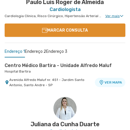
Paulo Luis Roger de Almeida
Cardiologista
Cardiologia Clinica, Risco Cirúrgico, Hipertensão Arterial Refratária, Cardiologia Oncológica
Ver mais
MARCAR CONSULTA
Endereço 1
Endereço 2
Endereço 3
Centro Médico Bartira - Unidade Alfredo Maluf
Hospital Bartira
Avenida Alfredo Maluf nr. 451 - Jardim Santo
VER MAPA
Antonio, Santo Andre - SP
Centro Médico Cardiologia Brasil - Unidade José de
Centro Médico Brasil Mauá - Unidade Santos
Melo
Dumont
Hospital Brasil Santo André
Hospital Brasil Mauá
Rua Jose de Melo nr. 180 - Vila Dora, Santo Andre
Rua Santos Dumont nr. 139 - Vila Bocaina, Maua -
VER MAPA
VER MAPA
- SP
SP
Juliana da Cunha Duarte