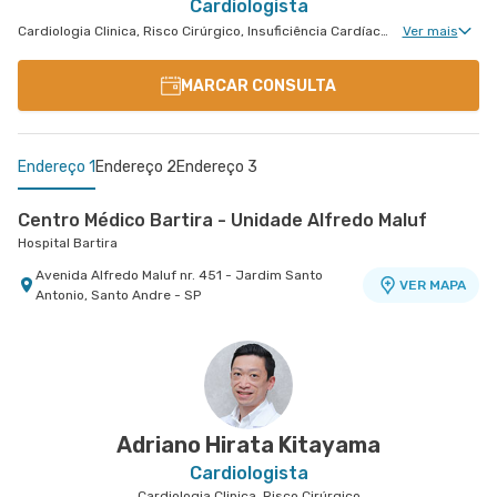
Cardiologista
Cardiologia Clinica, Risco Cirúrgico, Insuficiência Cardíaca e Transplante, Hipertensão Arterial Refratária, Tratamento de Insuficiência Cardíaca
Ver mais
MARCAR CONSULTA
Endereço 1
Endereço 2
Endereço 3
Centro Médico Bartira - Unidade Alfredo Maluf
Hospital Bartira
Avenida Alfredo Maluf nr. 451 - Jardim Santo
VER MAPA
Antonio, Santo Andre - SP
Centro Médico Brasil Mauá - Unidade Martim Afonso
Centro Médico Ribeirão Pires - Unidade Major
Hospital Brasil Mauá
Cardim
Hospital e Maternidade Ribeirão Pires
Rua Martim Afonso nr. 114 - Vila Bocaina, Maua -
VER MAPA
SP
Rua Major Cardim nr. 461 - Suissa, Ribeirao Pires
VER MAPA
- SP
Adriano Hirata Kitayama
Cardiologista
Cardiologia Clinica, Risco Cirúrgico