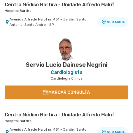
Centro Médico Bartira - Unidade Alfredo Maluf
Hospital Bartira
Avenida Alfredo Maluf nr. 451 - Jardim Santo
VER MAPA
Antonio, Santo Andre - SP
Centro Médico Cardiologia Brasil - Unidade José de
Centro Médico São Bernardo - Unidade Álvaro
Melo
Guimarães
Hospital Brasil Santo André
Hospital São Luiz São Bernardo
Rua Jose de Melo nr. 180 - Vila Dora, Santo Andre
Avenida Alvaro Guimaraes nr. 3033 - Assuncao,
VER MAPA
VER MAPA
- SP
Sao Bernardo do Campo - SP
Servio Lucio Dainese Negrini
Cardiologista
Cardiologia Clinica
MARCAR CONSULTA
Centro Médico Bartira - Unidade Alfredo Maluf
Hospital Bartira
Avenida Alfredo Maluf nr. 451 - Jardim Santo
VER MAPA