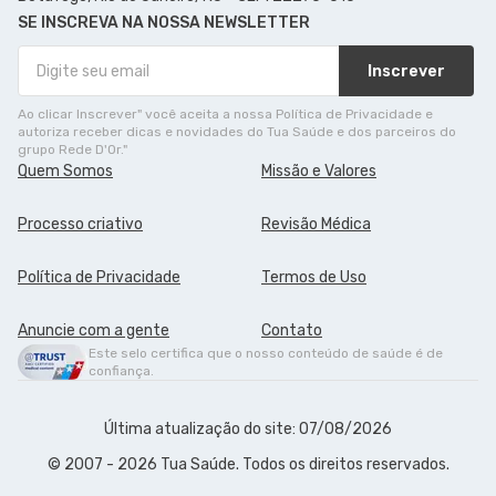
SE INSCREVA NA NOSSA NEWSLETTER
Inscrever
Ao clicar Inscrever" você aceita a nossa Política de Privacidade e
autoriza receber dicas e novidades do Tua Saúde e dos parceiros do
grupo Rede D'Or."
Quem Somos
Missão e Valores
Processo criativo
Revisão Médica
Política de Privacidade
Termos de Uso
Anuncie com a gente
Contato
Este selo certifica que o nosso conteúdo de saúde é de
confiança.
Última atualização do site: 07/08/2026
© 2007 - 2026 Tua Saúde. Todos os direitos reservados.