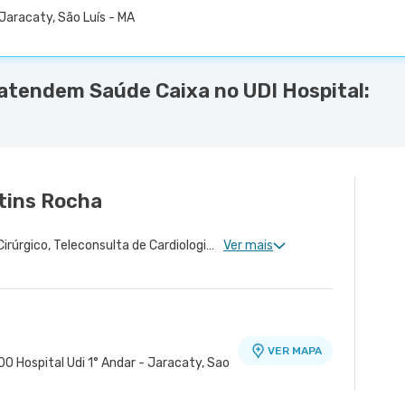
Jaracaty, São Luís - MA
atendem Saúde Caixa no UDI Hospital:
tins Rocha
Cardiologia Clinica, Risco Cirúrgico, Teleconsulta de Cardiologia, Clínica Geral
Ver mais
VER MAPA
0 Hospital Udi 1° Andar - Jaracaty, Sao