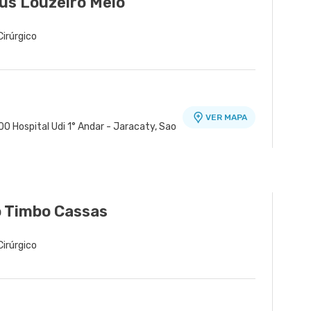
us Louzeiro Melo
Cirúrgico
VER MAPA
0 Hospital Udi 1° Andar - Jaracaty, Sao
 Timbo Cassas
Cirúrgico