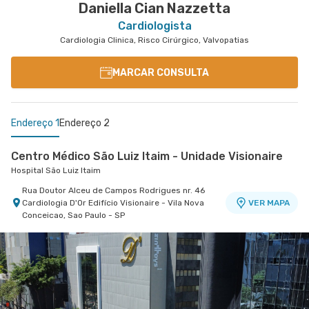
Daniella Cian Nazzetta
Cardiologista
Cardiologia Clinica, Risco Cirúrgico, Valvopatias
MARCAR CONSULTA
Endereço 1
Endereço 2
Centro Médico São Luiz Itaim - Unidade Visionaire
Hospital São Luiz Itaim
Rua Doutor Alceu de Campos Rodrigues nr. 46
Cardiologia D'Or Edifício Visionaire - Vila Nova
VER MAPA
Conceicao, Sao Paulo - SP
Centro Médico São Luiz Alphaville
Hospital São Luiz Alphaville
Avenida Marcos Penteado de Ulhoa Rodrigues nr.
939 Edificio Jatobá - Torre Ii 1° Andar - Tambore,
VER MAPA
Barueri - SP