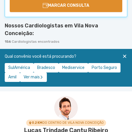
MARCAR CONSULTA
Nossos Cardiologistas em Vila Nova
Conceição:
156
Cardiologistas encontrados
Qual convênio você está procurando?
SulAmérica
Bradesco
Mediservice
Porto Seguro
Amil
Ver mais
0.2 KM
DO CENTRO DE VILA NOVA CONCEIÇÃO
Lucas Trindade Cantu Ribeiro