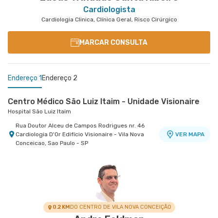
Cardiologista
Cardiologia Clinica, Clínica Geral, Risco Cirúrgico
MARCAR CONSULTA
Endereço 1
Endereço 2
Centro Médico São Luiz Itaim - Unidade Visionaire
Hospital São Luiz Itaim
Rua Doutor Alceu de Campos Rodrigues nr. 46
Cardiologia D'Or Edifício Visionaire - Vila Nova
VER MAPA
Conceicao, Sao Paulo - SP
Centro Médico Vila Nova Star - Unidade Jk
Vila Nova Star
Avenida Presidente Juscelino Kubitschek nr. 180
VER MAPA
- Vila Nova Conceicao, Sao Paulo - SP
0.2 KM
DO CENTRO DE VILA NOVA CONCEIÇÃO