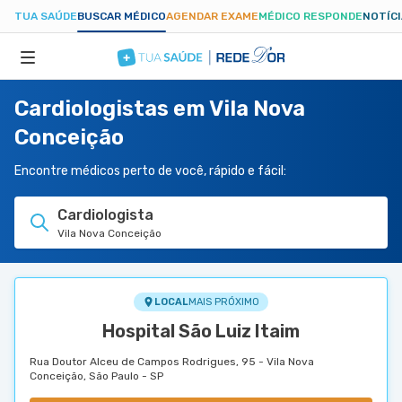
TUA SAÚDE
BUSCAR MÉDICO
AGENDAR EXAME
MÉDICO RESPONDE
NOTÍC
Cardiologistas em Vila Nova
ESPECIALIDADES
Conceição
HOSPITAIS
Encontre médicos perto de você, rápido e fácil:
Cardiologista
TUASAUDE.COM
Vila Nova Conceição
LOCAL
MAIS PRÓXIMO
Hospital São Luiz Itaim
Rua Doutor Alceu de Campos Rodrigues, 95 - Vila Nova
Conceição, São Paulo - SP