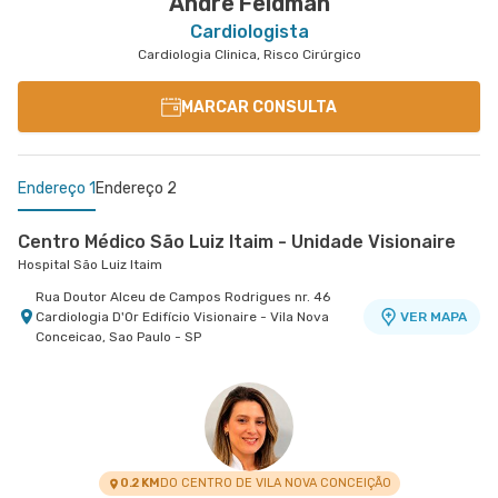
Andre Feldman
Cardiologista
Cardiologia Clinica, Risco Cirúrgico
MARCAR CONSULTA
Endereço 1
Endereço 2
Centro Médico São Luiz Itaim - Unidade Visionaire
Hospital São Luiz Itaim
Rua Doutor Alceu de Campos Rodrigues nr. 46
Cardiologia D'Or Edifício Visionaire - Vila Nova
VER MAPA
Conceicao, Sao Paulo - SP
Morumbi - Heart Instituto de Cardiologia
Morumbi - Heart Instituto de Cardiologia
Avenida Dos Tajuras nr. 71 Ao Lado do Banco Itaú
VER MAPA
Personnalite - Cidade Jardim, Sao Paulo - SP
0.2 KM
DO CENTRO DE VILA NOVA CONCEIÇÃO