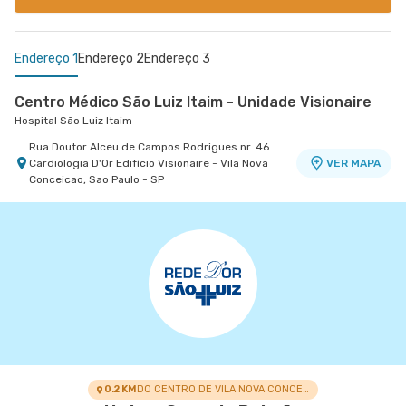
Endereço 1
Endereço 2
Endereço 3
Centro Médico São Luiz Itaim - Unidade Visionaire
Hospital São Luiz Itaim
Rua Doutor Alceu de Campos Rodrigues nr. 46
Cardiologia D'Or Edifício Visionaire - Vila Nova
VER MAPA
Conceicao, Sao Paulo - SP
Centro Médico Villa Lobos - Unidade Oratório
Centro Médico São Luiz São Caetano - Unidade
Hospital Villa Lobos
Walter Figueira
Hospital e Maternidade São Luiz São Caetano
Rua do Oratorio nr. 1369 - Mooca, Sao Paulo - SP
VER MAPA
Rua Walter Figueira nr. S/N 9° Andar - Ceramica,
VER MAPA
Sao Caetano do Sul - SP
0.2 KM
DO CENTRO DE VILA NOVA CONCEIÇÃO