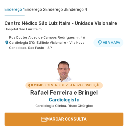
Endereço 1
Endereço 2
Endereço 3
Endereço 4
Centro Médico São Luiz Itaim - Unidade Visionaire
Hospital São Luiz Itaim
Rua Doutor Alceu de Campos Rodrigues nr. 46
Cardiologia D'Or Edifício Visionaire - Vila Nova
VER MAPA
Conceicao, Sao Paulo - SP
Centro Médico São Luiz Morumbi - Unidade Oscar
Centro Médico Cardiologia Brasil - Unidade José de
Centro Médico São Luiz Alphaville
Hospital São Luiz Alphaville
Americano
Melo
Hospital São Luiz Morumbi
Hospital Brasil Santo André
Avenida Marcos Penteado de Ulhoa Rodrigues nr.
939 Edificio Jatobá - Torre Ii 1° Andar - Tambore,
VER MAPA
Rua Engenheiro Oscar Americano nr. 1010 -
Rua Jose de Melo nr. 180 - Vila Dora, Santo Andre
VER MAPA
VER MAPA
Barueri - SP
Morumbi, Sao Paulo - SP
- SP
0.2 KM
DO CENTRO DE VILA NOVA CONCEIÇÃO
Rafael Ferreira e Bringel
Cardiologista
Cardiologia Clinica, Risco Cirúrgico
MARCAR CONSULTA