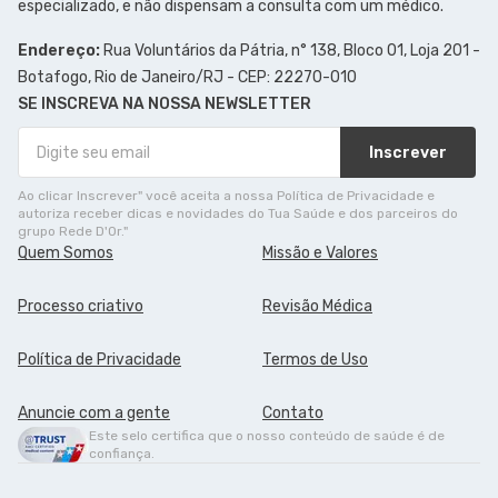
especializado, e não dispensam a consulta com um médico.
Endereço:
Rua Voluntários da Pátria, n° 138, Bloco 01, Loja 201 -
Botafogo, Rio de Janeiro/RJ - CEP: 22270-010
SE INSCREVA NA NOSSA NEWSLETTER
Inscrever
Ao clicar Inscrever" você aceita a nossa Política de Privacidade e
autoriza receber dicas e novidades do Tua Saúde e dos parceiros do
grupo Rede D'Or."
Quem Somos
Missão e Valores
Processo criativo
Revisão Médica
Política de Privacidade
Termos de Uso
Anuncie com a gente
Contato
Este selo certifica que o nosso conteúdo de saúde é de
confiança.