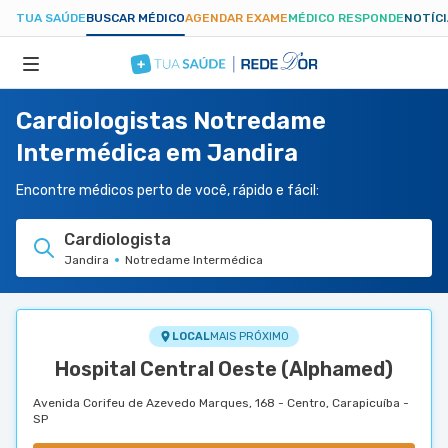
TUA SAÚDE
BUSCAR MÉDICO
AGENDAR EXAME
MÉDICO RESPONDE
NOTÍC
Cardiologistas Notredame
ESPECIALIDADES
Intermédica em Jandira
HOSPITAIS
Encontre médicos perto de você, rápido e fácil:
Cardiologista
TUASAUDE.COM
Jandira
Notredame Intermédica
LOCAL
MAIS PRÓXIMO
Hospital Central Oeste (Alphamed)
Avenida Corifeu de Azevedo Marques, 168 - Centro, Carapicuíba -
SP