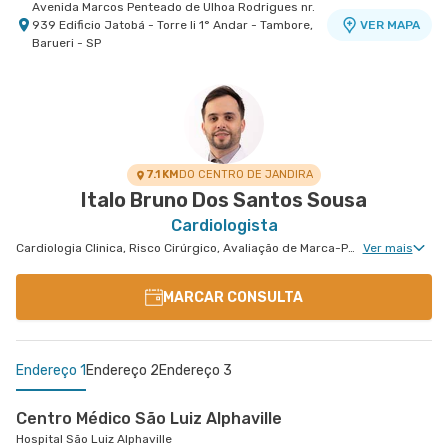
Avenida Marcos Penteado de Ulhoa Rodrigues nr.
939 Edificio Jatobá - Torre Ii 1° Andar - Tambore,
VER MAPA
Barueri - SP
Centro Médico São Luiz Morumbi - Unidade Oscar
Centro Médico São Luiz Itaim - Unidade Visionaire
Centro Médico Cardiologia Brasil - Unidade José de
Hospital São Luiz Itaim
Americano
Melo
Hospital São Luiz Morumbi
Hospital Brasil Santo André
Rua Doutor Alceu de Campos Rodrigues nr. 46
Cardiologia D'Or Edifício Visionaire - Vila Nova
VER MAPA
Rua Engenheiro Oscar Americano nr. 1010 -
Rua Jose de Melo nr. 180 - Vila Dora, Santo Andre
VER MAPA
VER MAPA
Conceicao, Sao Paulo - SP
Morumbi, Sao Paulo - SP
- SP
7.1 KM
DO CENTRO DE JANDIRA
Italo Bruno Dos Santos Sousa
Cardiologista
Cardiologia Clinica, Risco Cirúrgico, Avaliação de Marca-Passo, Desfibrilador e Ressincronizador, Arritmologia
Ver mais
MARCAR CONSULTA
Endereço 1
Endereço 2
Endereço 3
Centro Médico São Luiz Alphaville
Hospital São Luiz Alphaville