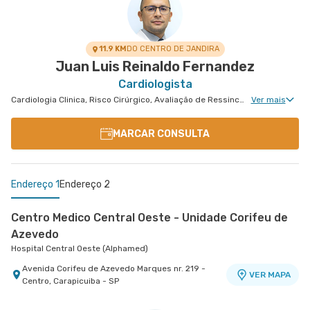
11.9 KM
DO CENTRO DE JANDIRA
Juan Luis Reinaldo Fernandez
Cardiologista
Cardiologia Clinica, Risco Cirúrgico, Avaliação de Ressincronizador Ou Cdi, Avaliação de Marca-Passo, Desfibrilador e Ressincronizador, Arritmologia
Ver mais
MARCAR CONSULTA
Endereço 1
Endereço 2
Centro Medico Central Oeste - Unidade Corifeu de
Azevedo
Hospital Central Oeste (Alphamed)
Avenida Corifeu de Azevedo Marques nr. 219 -
VER MAPA
Centro, Carapicuiba - SP
Cemed Dionísia
Hospital São Luiz Osasco