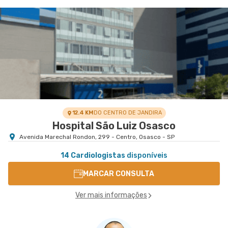
Morumbi - Heart Instituto de Cardiologia
Morumbi - Heart Instituto de Cardiologia
Avenida Dos Tajuras nr. 71 Ao Lado do Banco Itaú
VER MAPA
Personnalite - Cidade Jardim, Sao Paulo - SP
12.4 KM
DO CENTRO DE JANDIRA
Hospital São Luiz Osasco
Avenida Marechal Rondon, 299 - Centro, Osasco - SP
14 Cardiologistas
disponíveis
MARCAR CONSULTA
Ver mais informações