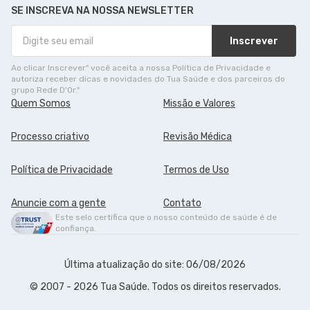
SE INSCREVA NA NOSSA NEWSLETTER
Inscrever
Ao clicar Inscrever" você aceita a nossa Política de Privacidade e
autoriza receber dicas e novidades do Tua Saúde e dos parceiros do
grupo Rede D'Or."
Quem Somos
Missão e Valores
Processo criativo
Revisão Médica
Política de Privacidade
Termos de Uso
Anuncie com a gente
Contato
Este selo certifica que o nosso conteúdo de saúde é de
confiança.
Última atualização do site: 06/08/2026
© 2007 - 2026 Tua Saúde. Todos os direitos reservados.