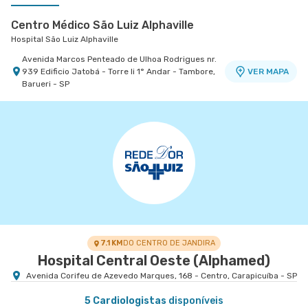
Centro Médico São Luiz Alphaville
Hospital São Luiz Alphaville
Avenida Marcos Penteado de Ulhoa Rodrigues nr.
939 Edificio Jatobá - Torre Ii 1° Andar - Tambore,
VER MAPA
Barueri - SP
Centro Médico São Luiz Itaim - Unidade Visionaire
Hospital São Luiz Itaim
Rua Doutor Alceu de Campos Rodrigues nr. 46
Cardiologia D'Or Edifício Visionaire - Vila Nova
VER MAPA
Conceicao, Sao Paulo - SP
7.1 KM
DO CENTRO DE JANDIRA
Hospital Central Oeste (Alphamed)
Avenida Corifeu de Azevedo Marques, 168 - Centro, Carapicuíba - SP
5 Cardiologistas
disponíveis