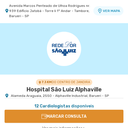
Avenida Marcos Penteado de Ulhoa Rodrigues nr.
939 Edificio Jatobá - Torre Ii 1° Andar - Tambore,
VER MAPA
Barueri - SP
Centro Médico São Luiz Morumbi - Unidade Oscar
Morumbi - Heart Instituto de Cardiologia
Morumbi - Heart Instituto de Cardiologia
Americano
Hospital São Luiz Morumbi
Avenida Dos Tajuras nr. 71 Ao Lado do Banco Itaú
VER MAPA
Personnalite - Cidade Jardim, Sao Paulo - SP
Rua Engenheiro Oscar Americano nr. 1010 -
VER MAPA
Morumbi, Sao Paulo - SP
7.3 KM
DO CENTRO DE JANDIRA
Hospital São Luiz Alphaville
Alameda Araguaia, 2550 - Alphaville Industrial, Barueri - SP
12 Cardiologistas
disponíveis
MARCAR CONSULTA