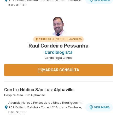
939 Edificio Jatobá - Torre Ii 1° Andar - Tambore,
VER MAPA
Barueri - SP
Cemed Dionísia
Hospital São Luiz Osasco
Avenida Dionysia Alves Barreto nr. 678 - Vila
VER MAPA
Osasco, Osasco - SP
7.1 KM
DO CENTRO DE JANDIRA
Raul Cordeiro Pessanha
Cardiologista
Cardiologia Clinica
MARCAR CONSULTA
Centro Médico São Luiz Alphaville
Hospital São Luiz Alphaville
Avenida Marcos Penteado de Ulhoa Rodrigues nr.
939 Edificio Jatobá - Torre Ii 1° Andar - Tambore,
VER MAPA
Barueri - SP