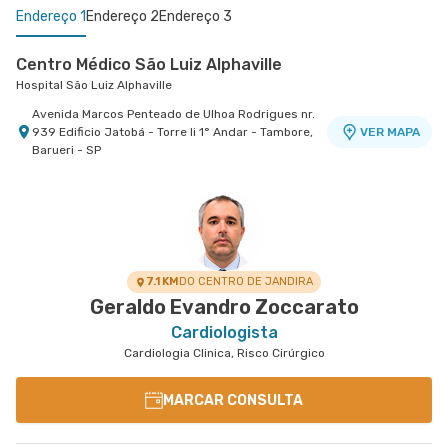
Endereço 1
Endereço 2
Endereço 3
Centro Médico São Luiz Alphaville
Hospital São Luiz Alphaville
Avenida Marcos Penteado de Ulhoa Rodrigues nr.
939 Edificio Jatobá - Torre Ii 1° Andar - Tambore,
VER MAPA
Barueri - SP
Centro Médico São Luiz Morumbi - Unidade Oscar
Morumbi - Heart Instituto de Cardiologia
Morumbi - Heart Instituto de Cardiologia
Americano
Hospital São Luiz Morumbi
Avenida Dos Tajuras nr. 71 Ao Lado do Banco Itaú
VER MAPA
Personnalite - Cidade Jardim, Sao Paulo - SP
Rua Engenheiro Oscar Americano nr. 1010 -
VER MAPA
Morumbi, Sao Paulo - SP
7.1 KM
DO CENTRO DE JANDIRA
Geraldo Evandro Zoccarato
Cardiologista
Cardiologia Clinica, Risco Cirúrgico
MARCAR CONSULTA