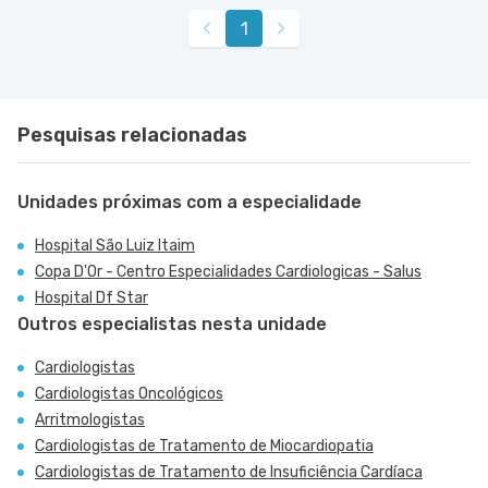
Rua Doutor Alceu de Campos Rodrigues nr. 46
1
Cardiologia D'Or Edifício Visionaire - Vila Nova
VER MAPA
Conceicao, Sao Paulo - SP
Pesquisas relacionadas
Unidades próximas com a especialidade
Hospital São Luiz Itaim
Copa D'Or - Centro Especialidades Cardiologicas - Salus
Hospital Df Star
Outros especialistas nesta unidade
Cardiologistas
Cardiologistas Oncológicos
Arritmologistas
Cardiologistas de Tratamento de Miocardiopatia
Cardiologistas de Tratamento de Insuficiência Cardíaca