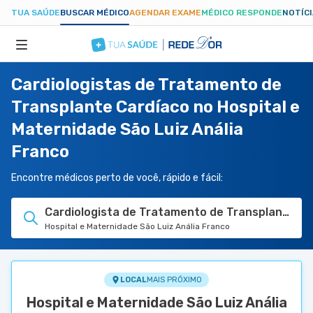
TUA SAÚDE
BUSCAR MÉDICO
AGENDAR EXAME
MÉDICO RESPONDE
NOTÍC
Cardiologistas de Tratamento de
ESPECIALIDADES
Transplante Cardíaco no Hospital e
Maternidade São Luiz Anália
HOSPITAIS
Franco
TUASAUDE.COM
Encontre médicos perto de você, rápido e fácil:
Cardiologista de Tratamento de Transplante Ca
Hospital e Maternidade São Luiz Anália Franco
LOCAL
MAIS PRÓXIMO
Hospital e Maternidade São Luiz Anália