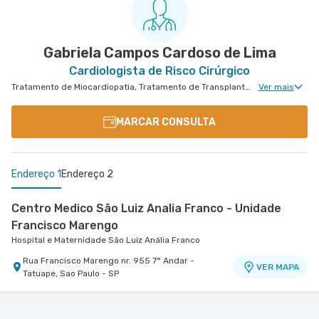
Gabriela Campos Cardoso de Lima
Cardiologista de Risco Cirúrgico
Tratamento de Miocardiopatia, Tratamento de Transplante Cardíaco, Tratamento de Insuficiência Cardíaca, Insuficiência Cardíaca e Transplante
Ver mais
MARCAR CONSULTA
Endereço 1
Endereço 2
Centro Medico São Luiz Analia Franco - Unidade
Francisco Marengo
Hospital e Maternidade São Luiz Anália Franco
Rua Francisco Marengo nr. 955 7° Andar -
VER MAPA
Tatuape, Sao Paulo - SP
Centro Médico São Luiz Itaim - Unidade Visionaire
Hospital São Luiz Itaim