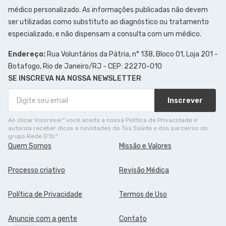
médico personalizado. As informações publicadas não devem
ser utilizadas como substituto ao diagnóstico ou tratamento
especializado, e não dispensam a consulta com um médico.
Endereço:
Rua Voluntários da Pátria, n° 138, Bloco 01, Loja 201 -
Botafogo, Rio de Janeiro/RJ - CEP: 22270-010
SE INSCREVA NA NOSSA NEWSLETTER
Inscrever
Ao clicar Inscrever" você aceita a nossa Política de Privacidade e
autoriza receber dicas e novidades do Tua Saúde e dos parceiros do
grupo Rede D'Or."
Quem Somos
Missão e Valores
Processo criativo
Revisão Médica
Política de Privacidade
Termos de Uso
Anuncie com a gente
Contato