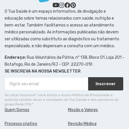
O Tua Saúde é um espaço informativo, de divulgação e
educação sobre temas relacionados com saúde, nutrição e
bem-estar. Também facilitamos o acesso ao atendimento
médico personalizado. As informações publicadas não devem
ser utilizadas como substituto ao diagnóstico ou tratamento
especializado, e não dispensam a consulta com um médico.
Endereço:
Rua Voluntários da Pátria, n° 138, Bloco 01, Loja 201 -
Botafogo, Rio de Janeiro/RJ - CEP: 22270-010
SE INSCREVA NA NOSSA NEWSLETTER
Inscrever
Ao clicar Inscrever" você aceita a nossa Política de Privacidade e
autoriza receber dicas e novidades do Tua Saúde e dos parceiros do
grupo Rede D'Or."
Quem Somos
Missão e Valores
Processo criativo
Revisão Médica