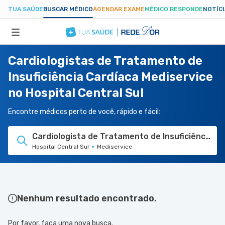
TUA SAÚDE
BUSCAR MÉDICO
AGENDAR EXAME
MÉDICO RESPONDE
NOTÍC
Cardiologistas de Tratamento de
ESPECIALIDADES
Insuficiência Cardíaca Mediservice
no Hospital Central Sul
HOSPITAIS
Encontre médicos perto de você, rápido e fácil:
TUASAUDE.COM
Cardiologista de Tratamento de Insuficiência C
Hospital Central Sul
Mediservice
Nenhum resultado encontrado.
Por favor, faça uma nova busca.