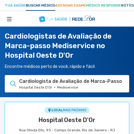
TUA SAÚDE
BUSCAR MÉDICO
AGENDAR EXAME
MÉDICO RESPONDE
NOTÍC
Cardiologistas de Avaliação de
ESPECIALIDADES
Marca-passo Mediservice no
Hospital Oeste D'Or
HOSPITAIS
Encontre médicos perto de você, rápido e fácil:
TUASAUDE.COM
Cardiologista de Avaliação de Marca-Passo
Hospital Oeste D'Or
Mediservice
LOCAL
MAIS PRÓXIMO
Hospital Oeste D'Or
Rua Olinda Elis, 93 - Campo Grande, Rio de Janeiro - RJ