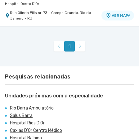
Hospital Oeste D'Or
Rua Olinda Ellis nr. 73 - Campo Grande, Rio de
VER MAPA
Janeiro - RJ
Centro Medico Quinta D'Or - Unidade Quinta Park
Hospital Quinta D'Or
Rua Almirante Baltazar nr. 333 5° Andar - Sao
VER MAPA
1
Cristovao, Rio de Janeiro - RJ
Pesquisas relacionadas
Unidades próximas com a especialidade
Rio Barra Ambulatório
Salus Barra
Hospital Rios D'Or
Caxias D'Or Centro Médico
Hospital Balbino