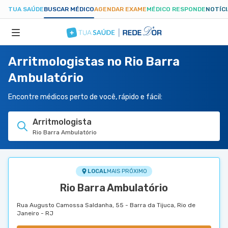
TUA SAÚDE
BUSCAR MÉDICO
AGENDAR EXAME
MÉDICO RESPONDE
NOTÍC
Arritmologistas no Rio Barra
ESPECIALIDADES
Ambulatório
HOSPITAIS
Encontre médicos perto de você, rápido e fácil:
Arritmologista
TUASAUDE.COM
Rio Barra Ambulatório
LOCAL
MAIS PRÓXIMO
Rio Barra Ambulatório
Rua Augusto Camossa Saldanha, 55 - Barra da Tijuca, Rio de
Janeiro - RJ