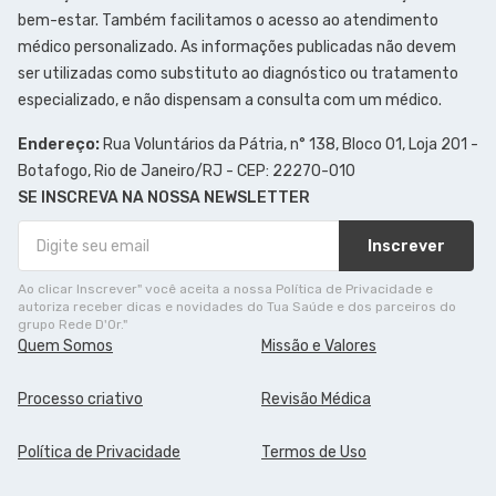
bem-estar. Também facilitamos o acesso ao atendimento
médico personalizado. As informações publicadas não devem
ser utilizadas como substituto ao diagnóstico ou tratamento
especializado, e não dispensam a consulta com um médico.
Endereço:
Rua Voluntários da Pátria, n° 138, Bloco 01, Loja 201 -
Botafogo, Rio de Janeiro/RJ - CEP: 22270-010
SE INSCREVA NA NOSSA NEWSLETTER
Inscrever
Ao clicar Inscrever" você aceita a nossa Política de Privacidade e
autoriza receber dicas e novidades do Tua Saúde e dos parceiros do
grupo Rede D'Or."
Quem Somos
Missão e Valores
Processo criativo
Revisão Médica
Política de Privacidade
Termos de Uso