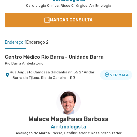
Cardiologia Clinica, Risco Cirúrgico, Arritmologia
MARCAR CONSULTA
Endereço 1
Endereço 2
Centro Médico Rio Barra - Unidade Barra
Rio Barra Ambulatório
Rua Augusto Camossa Saldanha nr. 55 2º Andar
VER MAPA
- Barra da Tijuca, Rio de Janeiro - RJ
Centro Médico Rios D'Or- Unidade Freguesia
Hospital Rios D'Or
Estrada Dos Tres Rios nr. 1366 - Freguesia
VER MAPA
Jacarepagua, Rio de Janeiro - RJ
Walace Magalhaes Barbosa
Arritmologista
Avaliação de Marca-Passo, Desfibrilador e Ressincronizador