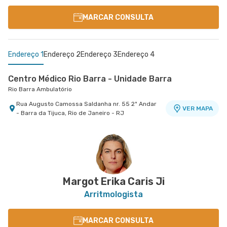
MARCAR CONSULTA
Endereço 1
Endereço 2
Endereço 3
Endereço 4
Centro Médico Rio Barra - Unidade Barra
Rio Barra Ambulatório
Rua Augusto Camossa Saldanha nr. 55 2º Andar
VER MAPA
- Barra da Tijuca, Rio de Janeiro - RJ
Hospital Copa D'Or
Caxias D'Or Centro Médico
Centro Médico Copa D'Or- Unidade Siqueira Campos
Ii
- , -
- , -
VER MAPA
VER MAPA
Copa D'Or - Centro Especialidades Cardiologicas - Salus
Rua Siqueira Campos nr. 93 Sala 205 -
VER MAPA
Copacabana, Rio de Janeiro - RJ
Margot Erika Caris Ji
Arritmologista
MARCAR CONSULTA