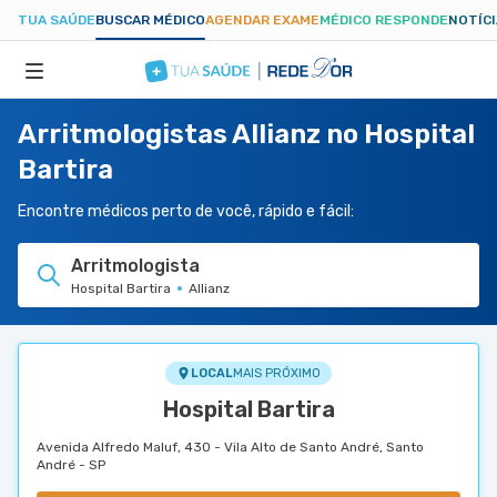
TUA SAÚDE
BUSCAR MÉDICO
AGENDAR EXAME
MÉDICO RESPONDE
NOTÍC
Arritmologistas Allianz no Hospital
ESPECIALIDADES
Bartira
HOSPITAIS
Encontre médicos perto de você, rápido e fácil:
Arritmologista
TUASAUDE.COM
Hospital Bartira
Allianz
LOCAL
MAIS PRÓXIMO
Hospital Bartira
Avenida Alfredo Maluf, 430 - Vila Alto de Santo André, Santo
André - SP