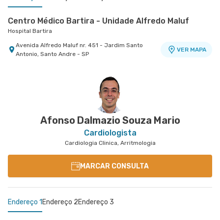
Centro Médico Bartira - Unidade Alfredo Maluf
Hospital Bartira
Avenida Alfredo Maluf nr. 451 - Jardim Santo
VER MAPA
Antonio, Santo Andre - SP
Centro Médico Cardiologia Brasil - Unidade José de
Centro Médico São Bernardo - Unidade Álvaro
Melo
Guimarães
Hospital Brasil Santo André
Hospital São Luiz São Bernardo
Rua Jose de Melo nr. 180 - Vila Dora, Santo Andre
Avenida Alvaro Guimaraes nr. 3033 - Assuncao,
VER MAPA
VER MAPA
- SP
Sao Bernardo do Campo - SP
Afonso Dalmazio Souza Mario
Cardiologista
Cardiologia Clinica, Arritmologia
MARCAR CONSULTA
Endereço 1
Endereço 2
Endereço 3