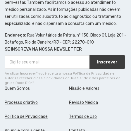
bem-estar. Também facilitamos o acesso ao atendimento
médico personalizado. As informações publicadas não devem
ser utilizadas como substituto ao diagnóstico ou tratamento
especializado, e não dispensam a consulta com um médico.
Endereço:
Rua Voluntários da Pátria, n° 138, Bloco 01, Loja 201 -
Botafogo, Rio de Janeiro/RJ - CEP: 22270-010
SE INSCREVA NA NOSSA NEWSLETTER
Inscrever
Ao clicar Inscrever" você aceita a nossa Política de Privacidade e
autoriza receber dicas e novidades do Tua Saúde e dos parceiros do
grupo Rede D'Or."
Quem Somos
Missão e Valores
Processo criativo
Revisão Médica
Política de Privacidade
Termos de Uso
Anuncie com a gente
Contato