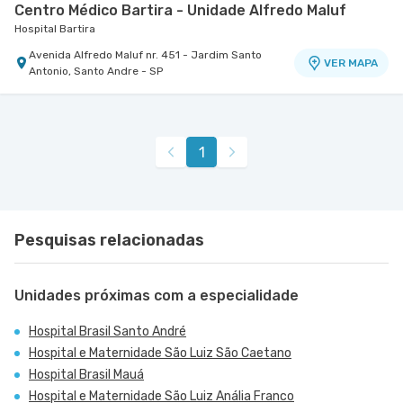
Centro Médico Bartira - Unidade Alfredo Maluf
Hospital Bartira
Avenida Alfredo Maluf nr. 451 - Jardim Santo
VER MAPA
Antonio, Santo Andre - SP
Centro Médico Cardiologia Brasil - Unidade José de
Centro Médico São Bernardo - Unidade Álvaro
Melo
Guimarães
Hospital Brasil Santo André
Hospital São Luiz São Bernardo
1
Rua Jose de Melo nr. 180 - Vila Dora, Santo Andre
Avenida Alvaro Guimaraes nr. 3033 - Assuncao,
VER MAPA
VER MAPA
- SP
Sao Bernardo do Campo - SP
Pesquisas relacionadas
Unidades próximas com a especialidade
Hospital Brasil Santo André
Hospital e Maternidade São Luiz São Caetano
Hospital Brasil Mauá
Hospital e Maternidade São Luiz Anália Franco