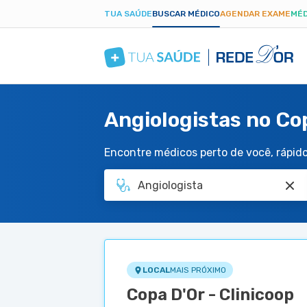
TUA SAÚDE
BUSCAR MÉDICO
AGENDAR EXAME
MÉD
Angiologistas no Cop
Encontre médicos perto de você, rápido 
LOCAL
MAIS PRÓXIMO
Copa D'Or - Clinicoop