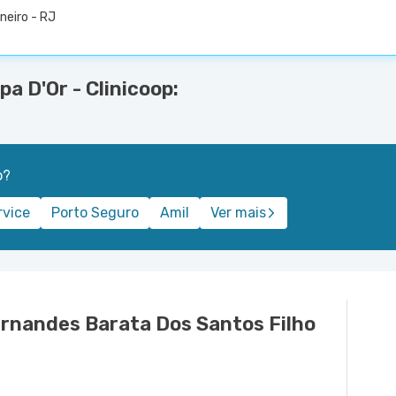
neiro - RJ
a D'Or - Clinicoop:
o?
rvice
Porto Seguro
Amil
Ver mais
ernandes Barata Dos Santos Filho