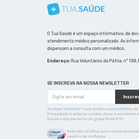
Conheça nosso canal
Siga a gente no Instagram
Siga a gente no Facebook
Siga a gente no Pinterest
O Tua Saúde é um espaço informativo, de div
atendimento médico personalizado. As inform
dispensam a consulta com um médico.
Endereço:
Rua Voluntários da Pátria, n° 138,
SE INSCREVA NA NOSSA NEWSLETTER
Inscre
Ao clicar Inscrever" você aceita a nossa Política de
Privacidade e autoriza receber dicas e novidades 
Saúde e dos parceiros do grupo Rede D'Or."
Este selo certifica que o nosso conteúd
saúde é de confiança.