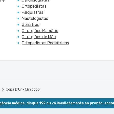
a e
Cardiologistas
Ortopedistas
Psiquiatras
Mastologistas
Geriatras
Cirurgiões Mamário
Cirurgiões de Mão
Ortopedistas Pediátricos
a
Copa D'Or - Clinicoop
ência médica, disque 192 ou vá imediatamente ao pronto-soco