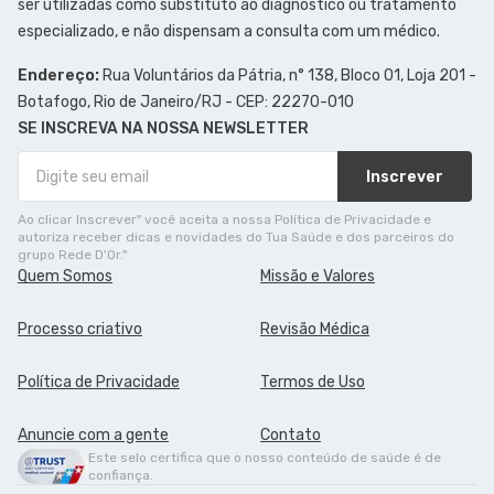
ser utilizadas como substituto ao diagnóstico ou tratamento
especializado, e não dispensam a consulta com um médico.
Endereço:
Rua Voluntários da Pátria, n° 138, Bloco 01, Loja 201 -
Botafogo, Rio de Janeiro/RJ - CEP: 22270-010
SE INSCREVA NA NOSSA NEWSLETTER
Inscrever
Ao clicar Inscrever" você aceita a nossa Política de Privacidade e
autoriza receber dicas e novidades do Tua Saúde e dos parceiros do
grupo Rede D'Or."
Quem Somos
Missão e Valores
Processo criativo
Revisão Médica
Política de Privacidade
Termos de Uso
Anuncie com a gente
Contato
Este selo certifica que o nosso conteúdo de saúde é de
confiança.