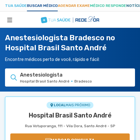
TUA SAÚDE
BUSCAR MÉDICO
AGENDAR EXAME
MÉDICO RESPONDE
NOTÍC
Anestesiologista Bradesco no
ESPECIALIDADES
Hospital Brasil Santo André
HOSPITAIS
Encontre médicos perto de você, rápido e fácil:
Anestesiologista
TUASAUDE.COM
Hospital Brasil Santo André
Bradesco
LOCAL
MAIS PRÓXIMO
Hospital Brasil Santo André
Rua Votuporanga, 111 - Vila Dora, Santo André - SP