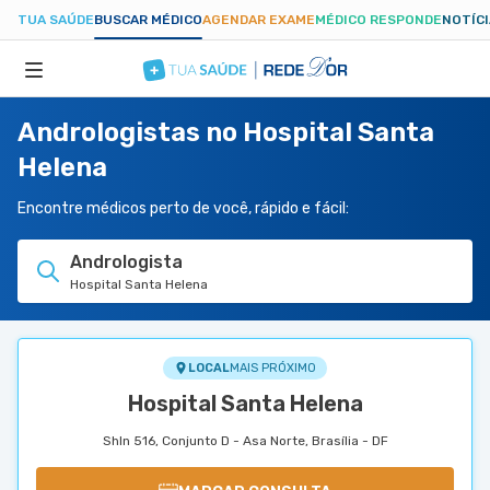
TUA SAÚDE
BUSCAR MÉDICO
AGENDAR EXAME
MÉDICO RESPONDE
NOTÍC
Andrologistas no Hospital Santa
ESPECIALIDADES
Helena
HOSPITAIS
Encontre médicos perto de você, rápido e fácil:
Andrologista
TUASAUDE.COM
Hospital Santa Helena
LOCAL
MAIS PRÓXIMO
Hospital Santa Helena
Shln 516, Conjunto D - Asa Norte, Brasília - DF