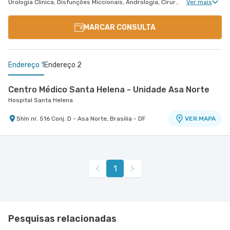
Urologia Clinica, Disfunções Miccionais, Andrologia, Cirurgia Robótica Urológica
Ver mais
MARCAR CONSULTA
Endereço 1
Endereço 2
Centro Médico Santa Helena - Unidade Asa Norte
Hospital Santa Helena
Shln nr. 516 Conj. D - Asa Norte, Brasilia - DF
VER MAPA
Centro Médico Df Star
Hospital Df Star
Sgas nr. 914 - Asa Sul, Brasilia - DF
VER MAPA
1
Pesquisas relacionadas