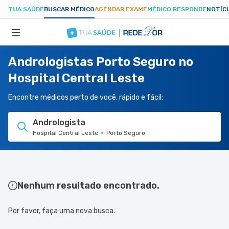
TUA SAÚDE
BUSCAR MÉDICO
AGENDAR EXAME
MÉDICO RESPONDE
NOTÍC
Andrologistas Porto Seguro no
ESPECIALIDADES
Hospital Central Leste
HOSPITAIS
Encontre médicos perto de você, rápido e fácil:
Andrologista
TUASAUDE.COM
Hospital Central Leste
Porto Seguro
Nenhum resultado encontrado.
Por favor, faça uma nova busca.