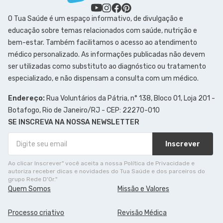
O Tua Saúde é um espaço informativo, de divulgação e
educação sobre temas relacionados com saúde, nutrição e
bem-estar. Também facilitamos o acesso ao atendimento
médico personalizado. As informações publicadas não devem
ser utilizadas como substituto ao diagnóstico ou tratamento
especializado, e não dispensam a consulta com um médico.
Endereço:
Rua Voluntários da Pátria, n° 138, Bloco 01, Loja 201 -
Botafogo, Rio de Janeiro/RJ - CEP: 22270-010
SE INSCREVA NA NOSSA NEWSLETTER
Inscrever
Ao clicar Inscrever" você aceita a nossa Política de Privacidade e
autoriza receber dicas e novidades do Tua Saúde e dos parceiros do
grupo Rede D'Or."
Quem Somos
Missão e Valores
Processo criativo
Revisão Médica