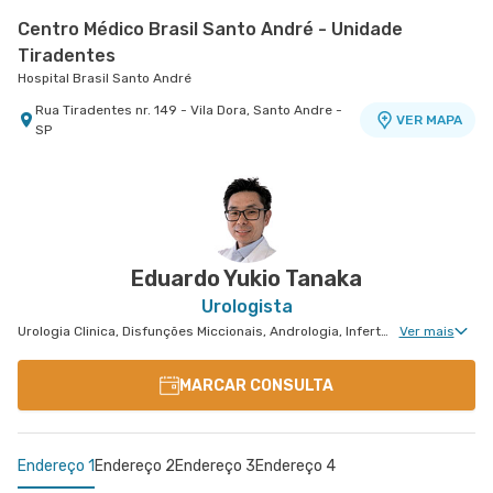
Centro Médico Brasil Santo André - Unidade
Tiradentes
Hospital Brasil Santo André
Rua Tiradentes nr. 149 - Vila Dora, Santo Andre -
VER MAPA
SP
Centro Médico Bartira - Unidade Alfredo Maluf
Centro Médico Vila Nova Star - Unidade Jk
Hospital Bartira
Vila Nova Star
Avenida Alfredo Maluf nr. 451 - Jardim Santo
Avenida Presidente Juscelino Kubitschek nr. 180
VER MAPA
VER MAPA
Antonio, Santo Andre - SP
- Vila Nova Conceicao, Sao Paulo - SP
Eduardo Yukio Tanaka
Urologista
Urologia Clinica, Disfunções Miccionais, Andrologia, Infertilidade Masculina, Urologia Oncológica, Cirurgia Robótica Urológica, Urologia Pediátrica, Cirurgia Urológica
Ver mais
MARCAR CONSULTA
Endereço 1
Endereço 2
Endereço 3
Endereço 4