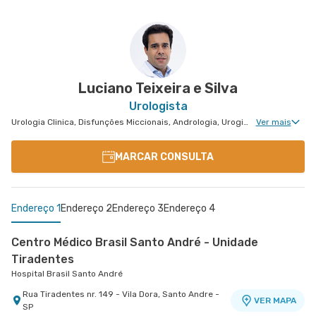
Centro Médico São Luiz Jabaquara - Unidade
Peróbas
Hospital São Luiz Jabaquara
Rua Das Perobas nr. 266 - Jabaquara, Sao Paulo
VER MAPA
- SP
Luciano Teixeira e Silva
Urologista
Urologia Clinica, Disfunções Miccionais, Andrologia, Uroginecologia, Infertilidade Masculina, Urologia Oncológica, Cirurgia Robótica Urológica, Urologia Pediátrica
Ver mais
MARCAR CONSULTA
Endereço 1
Endereço 2
Endereço 3
Endereço 4
Centro Médico Brasil Santo André - Unidade
Tiradentes
Hospital Brasil Santo André
Rua Tiradentes nr. 149 - Vila Dora, Santo Andre -
VER MAPA
SP