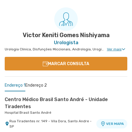
Centro Médico São Luiz São Caetano - Unidade
Centro Médico São Luiz Anália Franco - Unidade
Cerâmica
Antônio Camardo
Hospital e Maternidade São Luiz São Caetano
Hospital e Maternidade São Luiz Anália Franco
Alameda Caulim nr. 115 1° Andar - Ceramica, Sao
Rua Antonio Camardo nr. 856 - Tatuape, Sao
VER MAPA
VER MAPA
Caetano do Sul - SP
Paulo - SP
Victor Keniti Gomes Nishiyama
Urologista
Urologia Clinica, Disfunções Miccionais, Andrologia, Uroginecologia, Urologia Oncológica, Cirurgia Robótica Urológica, Cirurgia Urológica
Ver mais
MARCAR CONSULTA
Endereço 1
Endereço 2
Centro Médico Brasil Santo André - Unidade
Tiradentes
Hospital Brasil Santo André
Rua Tiradentes nr. 149 - Vila Dora, Santo Andre -
VER MAPA
SP