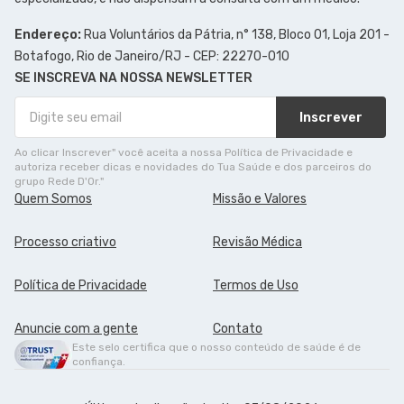
Endereço:
Rua Voluntários da Pátria, n° 138, Bloco 01, Loja 201 -
Botafogo, Rio de Janeiro/RJ - CEP: 22270-010
SE INSCREVA NA NOSSA NEWSLETTER
Inscrever
Ao clicar Inscrever" você aceita a nossa Política de Privacidade e
autoriza receber dicas e novidades do Tua Saúde e dos parceiros do
grupo Rede D'Or."
Quem Somos
Missão e Valores
Processo criativo
Revisão Médica
Política de Privacidade
Termos de Uso
Anuncie com a gente
Contato
Este selo certifica que o nosso conteúdo de saúde é de
confiança.