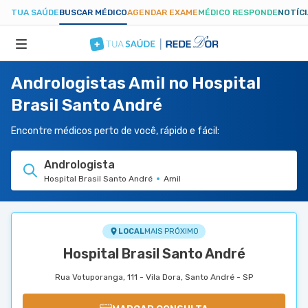
TUA SAÚDE
BUSCAR MÉDICO
AGENDAR EXAME
MÉDICO RESPONDE
NOTÍC
Andrologistas Amil no Hospital
ESPECIALIDADES
Brasil Santo André
HOSPITAIS
Encontre médicos perto de você, rápido e fácil:
Andrologista
TUASAUDE.COM
Hospital Brasil Santo André
Amil
LOCAL
MAIS PRÓXIMO
Hospital Brasil Santo André
Rua Votuporanga, 111 - Vila Dora, Santo André - SP