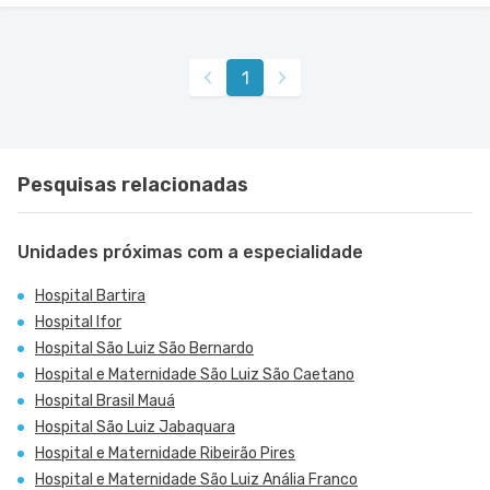
Centro Médico Bartira - Unidade Alfredo Maluf
Hospital Bartira
Avenida Alfredo Maluf nr. 451 - Jardim Santo
VER MAPA
1
Antonio, Santo Andre - SP
Pesquisas relacionadas
Unidades próximas com a especialidade
Hospital Bartira
Hospital Ifor
Hospital São Luiz São Bernardo
Hospital e Maternidade São Luiz São Caetano
Hospital Brasil Mauá
Hospital São Luiz Jabaquara
Hospital e Maternidade Ribeirão Pires
Hospital e Maternidade São Luiz Anália Franco