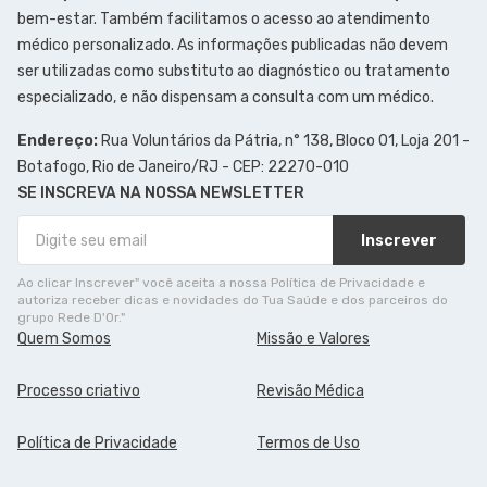
bem-estar. Também facilitamos o acesso ao atendimento
médico personalizado. As informações publicadas não devem
ser utilizadas como substituto ao diagnóstico ou tratamento
especializado, e não dispensam a consulta com um médico.
Endereço:
Rua Voluntários da Pátria, n° 138, Bloco 01, Loja 201 -
Botafogo, Rio de Janeiro/RJ - CEP: 22270-010
SE INSCREVA NA NOSSA NEWSLETTER
Inscrever
Ao clicar Inscrever" você aceita a nossa Política de Privacidade e
autoriza receber dicas e novidades do Tua Saúde e dos parceiros do
grupo Rede D'Or."
Quem Somos
Missão e Valores
Processo criativo
Revisão Médica
Política de Privacidade
Termos de Uso