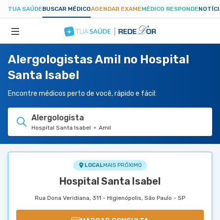
TUA SAÚDE
BUSCAR MÉDICO
AGENDAR EXAME
MÉDICO RESPONDE
NOTÍC
Alergologistas Amil no Hospital
ESPECIALIDADES
Santa Isabel
HOSPITAIS
Encontre médicos perto de você, rápido e fácil:
Alergologista
TUASAUDE.COM
Hospital Santa Isabel
Amil
LOCAL
MAIS PRÓXIMO
Hospital Santa Isabel
Rua Dona Veridiana, 311 - Higienópolis, São Paulo - SP