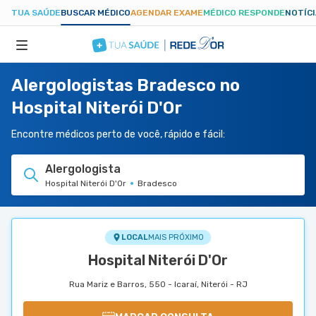
TUA SAÚDE
BUSCAR MÉDICO
AGENDAR EXAME
MÉDICO RESPONDE
NOTÍC
Alergologistas Bradesco no
ESPECIALIDADES
Hospital Niterói D'Or
HOSPITAIS
Encontre médicos perto de você, rápido e fácil:
Alergologista
TUASAUDE.COM
Hospital Niterói D'Or
Bradesco
LOCAL
MAIS PRÓXIMO
Hospital Niterói D'Or
Rua Mariz e Barros, 550 - Icaraí, Niterói - RJ