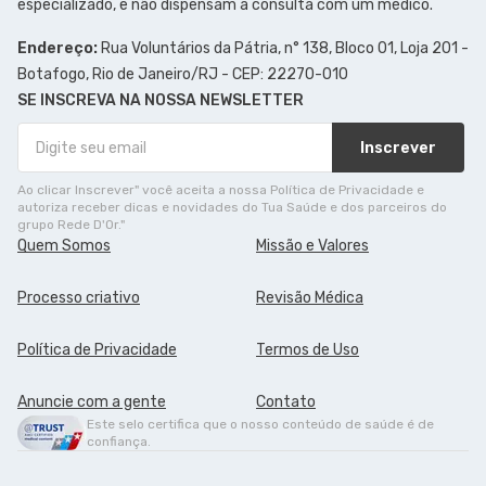
especializado, e não dispensam a consulta com um médico.
Endereço:
Rua Voluntários da Pátria, n° 138, Bloco 01, Loja 201 -
Botafogo, Rio de Janeiro/RJ - CEP: 22270-010
SE INSCREVA NA NOSSA NEWSLETTER
Inscrever
Ao clicar Inscrever" você aceita a nossa Política de Privacidade e
autoriza receber dicas e novidades do Tua Saúde e dos parceiros do
grupo Rede D'Or."
Quem Somos
Missão e Valores
Processo criativo
Revisão Médica
Política de Privacidade
Termos de Uso
Anuncie com a gente
Contato
Este selo certifica que o nosso conteúdo de saúde é de
confiança.