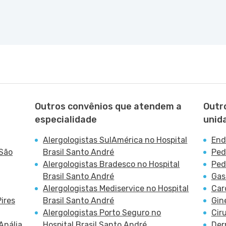
Outros convênios que atendem a
Outr
especialidade
unid
Alergologistas SulAmérica no Hospital
End
 São
Brasil Santo André
Ped
Alergologistas Bradesco no Hospital
Ped
Brasil Santo André
Gas
Alergologistas Mediservice no Hospital
Car
ires
Brasil Santo André
Gin
Alergologistas Porto Seguro no
Cir
Anália
Hospital Brasil Santo André
Der