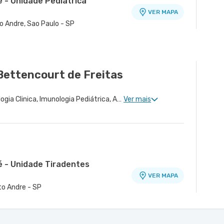
 - Unidade Pediátrica
VER MAPA
o Andre, Sao Paulo - SP
Bettencourt de Freitas
Imunologia Clinica, Alergologia Clinica, Imunologia Pediátrica, Alergologia Pediátrica
Ver mais
é - Unidade Tiradentes
VER MAPA
nto Andre - SP
tano - Unidade Cerâmica
VER MAPA
VER MAPA
ico Domo - Bloco A - Centro, Sao
ramica, Sao Caetano do Sul - SP