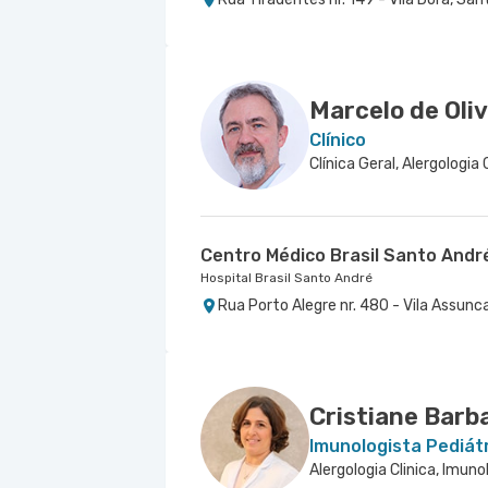
Centro Médico Anchieta
Centro Médico São Luiz São Cae
Hospital São Luiz São Bernardo
Hospital e Maternidade São Luiz São Caetano
Rua Frei Gaspar nr. 941 - Centro, Sao
Alameda Caulim nr. 115 10° Andar - Ce
Marcelo de Oli
Clínico
Clínica Geral, Alergologia 
Centro Médico Brasil Santo Andr
Hospital Brasil Santo André
Rua Porto Alegre nr. 480 - Vila Assunc
Cristiane Barb
Imunologista Pediát
Alergologia Clinica, Imuno