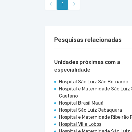
1
Bernardo do Campo - SP
Pesquisas relacionadas
Unidades próximas com a
especialidade
Hospital São Luiz São Bernardo
Hospital e Maternidade São Luiz
Caetano
Hospital Brasil Mauá
Hospital São Luiz Jabaquara
Hospital e Maternidade Ribeirão P
Hospital Villa Lobos
Hospital e Maternidade São Luiz 