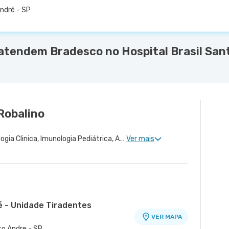
André - SP
atendem Bradesco no Hospital Brasil San
 Robalino
Imunologia Clinica, Alergologia Clinica, Imunologia Pediátrica, Alergologia Pediátrica
Ver mais
é - Unidade Tiradentes
VER MAPA
nto Andre - SP