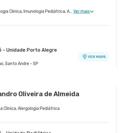
Alergologia Clinica, Imunologia Clinica, Imunologia Pediátrica, Alergologia Pediátrica
Ver mais
é - Unidade Porto Alegre
VER MAPA
ao, Santo Andre - SP
tano - Unidade Cerâmica
VER MAPA
ramica, Sao Caetano do Sul - SP
andro Oliveira de Almeida
ia Clinica, Alergologia Pediátrica