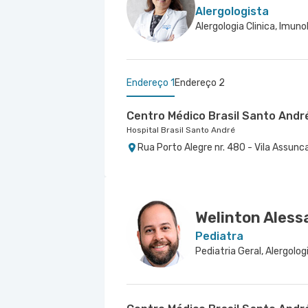
Alergologista
Endereço 1
Endereço 2
Centro Médico Brasil Santo Andr
Hospital Brasil Santo André
Rua Porto Alegre nr. 480 - Vila Assunc
Centro Médico São Luiz São Cae
Hospital e Maternidade São Luiz São Caetano
Alameda Caulim nr. 115 10° Andar - Ce
Welinton Aless
Pediatra
Pediatria Geral, Alergolog