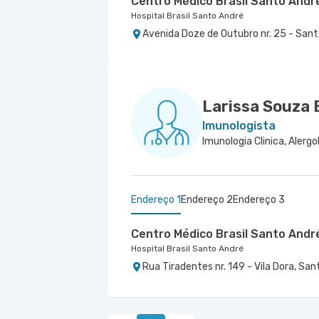
Centro Médico Brasil Santo André
Hospital Brasil Santo André
Avenida Doze de Outubro nr. 25 - Sant
Larissa Souza 
Imunologista
Endereço 1
Endereço 2
Endereço 3
Centro Médico Brasil Santo Andr
Hospital Brasil Santo André
Rua Tiradentes nr. 149 - Vila Dora, Sa
Centro Médico Domo
Centro Médico São Luiz São Cae
Hospital São Luiz São Bernardo
Hospital e Maternidade São Luiz São Caetano
Rua Jose Versolato nr. 101 Centro Méd
Alameda Caulim nr. 115 10° Andar - Ce