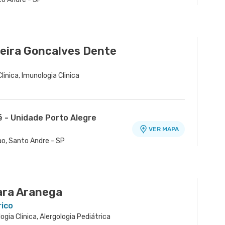
tano - Unidade Cerâmica
VER MAPA
VER MAPA
 Bernardo do Campo - SP
ramica, Sao Caetano do Sul - SP
veira Goncalves Dente
Clinica, Imunologia Clinica
é - Unidade Porto Alegre
VER MAPA
ao, Santo Andre - SP
ara Aranega
rico
logia Clinica, Alergologia Pediátrica