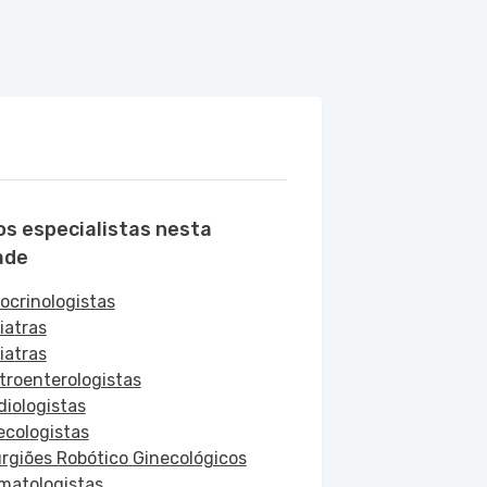
os especialistas nesta
ade
ocrinologistas
iatras
iatras
troenterologistas
diologistas
ecologistas
urgiões Robótico Ginecológicos
matologistas