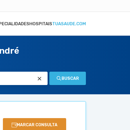
PECIALIDADES
HOSPITAIS
TUASAUDE.COM
André
BUSCAR
MARCAR CONSULTA