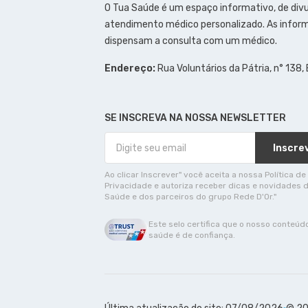
O Tua Saúde é um espaço informativo, de div
atendimento médico personalizado. As inform
dispensam a consulta com um médico.
Endereço:
Rua Voluntários da Pátria, n° 138,
SE INSCREVA NA NOSSA NEWSLETTER
Inscre
Ao clicar Inscrever" você aceita a nossa Política de
Privacidade e autoriza receber dicas e novidades 
Saúde e dos parceiros do grupo Rede D'Or."
Este selo certifica que o nosso conteúd
saúde é de confiança.