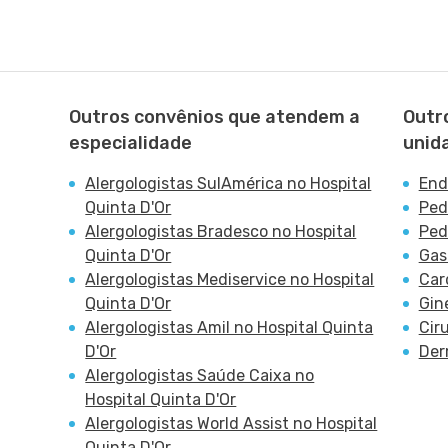
Outros convênios que atendem a
Outr
especialidade
unid
Alergologistas SulAmérica no Hospital
End
Quinta D'Or
Ped
Alergologistas Bradesco no Hospital
Ped
Quinta D'Or
Gas
Alergologistas Mediservice no Hospital
Car
Quinta D'Or
Gin
Alergologistas Amil no Hospital Quinta
Cir
D'Or
Der
Alergologistas Saúde Caixa no
Hospital Quinta D'Or
Alergologistas World Assist no Hospital
Quinta D'Or