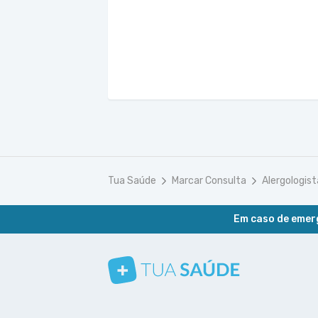
Tua Saúde
Marcar Consulta
Alergologist
Em caso de emerg
Conheça nosso canal
Siga a gente no Instagram
Siga a gente no Facebook
Siga a gente no Pinterest