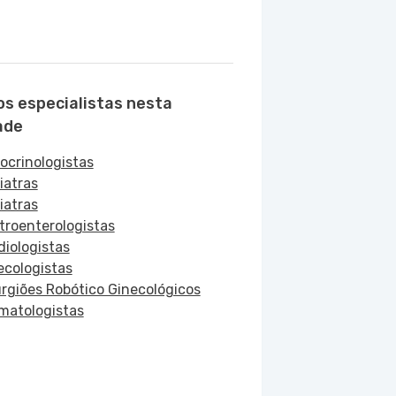
os especialistas nesta
ade
ocrinologistas
iatras
iatras
troenterologistas
diologistas
ecologistas
urgiões Robótico Ginecológicos
matologistas