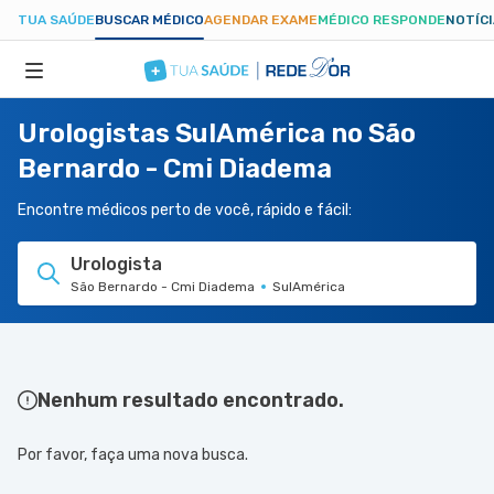
TUA SAÚDE
BUSCAR MÉDICO
AGENDAR EXAME
MÉDICO RESPONDE
NOTÍC
Urologistas SulAmérica no São
ESPECIALIDADES
Bernardo - Cmi Diadema
HOSPITAIS
Encontre médicos perto de você, rápido e fácil:
Urologista
TUASAUDE.COM
São Bernardo - Cmi Diadema
SulAmérica
Nenhum resultado encontrado.
Por favor, faça uma nova busca.