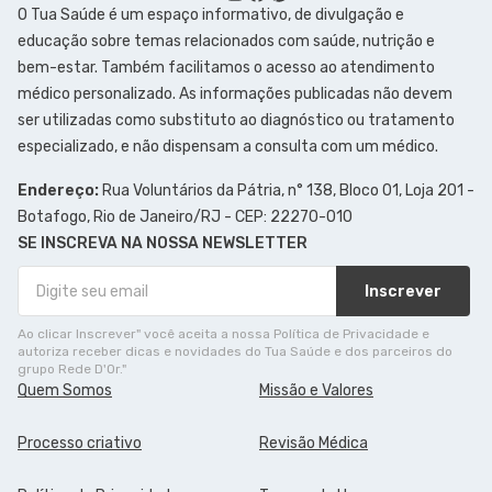
O Tua Saúde é um espaço informativo, de divulgação e
educação sobre temas relacionados com saúde, nutrição e
bem-estar. Também facilitamos o acesso ao atendimento
médico personalizado. As informações publicadas não devem
ser utilizadas como substituto ao diagnóstico ou tratamento
especializado, e não dispensam a consulta com um médico.
Endereço:
Rua Voluntários da Pátria, n° 138, Bloco 01, Loja 201 -
Botafogo, Rio de Janeiro/RJ - CEP: 22270-010
SE INSCREVA NA NOSSA NEWSLETTER
Inscrever
Ao clicar Inscrever" você aceita a nossa Política de Privacidade e
autoriza receber dicas e novidades do Tua Saúde e dos parceiros do
grupo Rede D'Or."
Quem Somos
Missão e Valores
Processo criativo
Revisão Médica