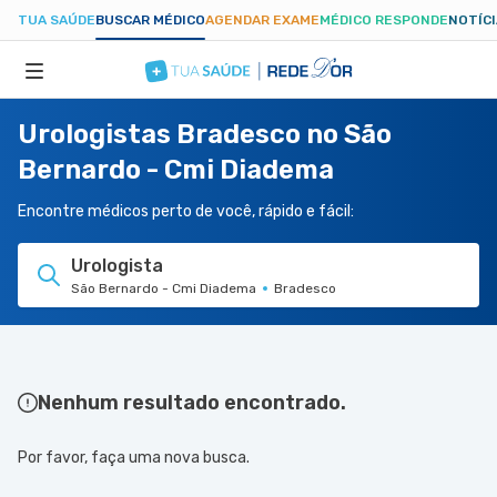
TUA SAÚDE
BUSCAR MÉDICO
AGENDAR EXAME
MÉDICO RESPONDE
NOTÍC
Urologistas Bradesco no São
ESPECIALIDADES
Bernardo - Cmi Diadema
HOSPITAIS
Encontre médicos perto de você, rápido e fácil:
Urologista
TUASAUDE.COM
São Bernardo - Cmi Diadema
Bradesco
Nenhum resultado encontrado.
Por favor, faça uma nova busca.