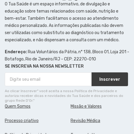
O Tua Saúde é um espaço informativo, de divulgação e
educação sobre temas relacionados com saúde, nutrição e
bem-estar. Também facilitamos o acesso ao atendimento
médico personalizado. As informações publicadas não devem
ser utilizadas como substituto ao diagnóstico ou tratamento
especializado, e não dispensam a consulta com um médico.
Endereço:
Rua Voluntários da Pátria, n° 138, Bloco 01, Loja 201 -
Botafogo, Rio de Janeiro/RJ - CEP: 22270-010
SE INSCREVA NA NOSSA NEWSLETTER
Inscrever
Ao clicar Inscrever" você aceita a nossa Política de Privacidade e
autoriza receber dicas e novidades do Tua Saúde e dos parceiros do
grupo Rede D'Or."
Quem Somos
Missão e Valores
Processo criativo
Revisão Médica